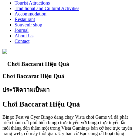
Tourist Attractions
Traditional and Cultural Activities
Accommodation
Restaurant
Souvenir shop
Journal
About Us
Contact
Chơi Baccarat Hiệu Quả
Chơi Baccarat Hiệu Quả
ประวัติความเป็นมา
Chơi Baccarat Hiệu Quả
Bingo Fest và Cyer Bingo đang chạy Vista chơi Game và đã phát
triển thành rất phổ biến bingo trực tuyến với bingo trực tuyến lần
mỗi tháng đến thăm một trong Vista Gamings bán cờ bạc trực tuyến
trang web, cỗ máy thời gian. Ủy ban cờ Bạc cũng rất hoạt động