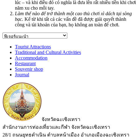
lúc – và khi điều đó có nghĩa là đưa lên rất nhiều tiền khi chơi
năm xu cho mỗi tay.
Làm thế nào để trở thành một cao thủ chơi xì dách tại sòng
bạc.
Kể từ khi tất cả các vấn đề đã được giải quyết thành
công và tài khoản của bạn, họ không an toàn để chơi.
Tourist Attractions
Traditional and Cultural Activities
Accommodation
Restaurant
Souvenir shop
Journal
จังหวัดฉะเชิงเทรา
สำนักงานการท่องเที่ยวและกีฬา จังหวัดฉะเชิงเทรา
28/1 ถนนยุทธดำเนิน ตำบลหน้าเมือง อำเภอเมืองฉะเชิงเทรา