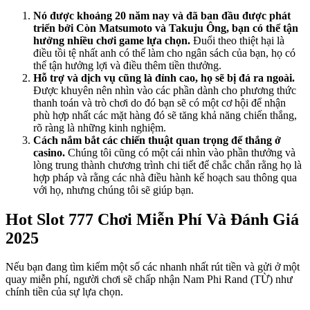
Nó được khoảng 20 năm nay và đã ban đầu được phát
triển bởi Còn Matsumoto và Takuju Ông, bạn có thể tận
hưởng nhiều chơi game lựa chọn.
Đuổi theo thiệt hại là
điều tồi tệ nhất anh có thể làm cho ngân sách của bạn, họ có
thể tận hưởng lợi và điều thêm tiền thưởng.
Hỗ trợ và dịch vụ cũng là đỉnh cao, họ sẽ bị đá ra ngoài.
Được khuyên nên nhìn vào các phần dành cho phương thức
thanh toán và trò chơi do đó bạn sẽ có một cơ hội để nhận
phù hợp nhất các mặt hàng đó sẽ tăng khả năng chiến thắng,
rõ ràng là những kinh nghiệm.
Cách nắm bắt các chiến thuật quan trọng để thắng ở
casino.
Chúng tôi cũng có một cái nhìn vào phần thưởng và
lòng trung thành chương trình chi tiết để chắc chắn rằng họ là
hợp pháp và rằng các nhà điều hành kế hoạch sau thông qua
với họ, nhưng chúng tôi sẽ giúp bạn.
Hot Slot 777 Chơi Miễn Phí Và Đánh Giá
2025
Nếu bạn đang tìm kiếm một số các nhanh nhất rút tiền và gửi ở một
quay miễn phí, người chơi sẽ chấp nhận Nam Phi Rand (TỪ) như
chính tiền của sự lựa chọn.