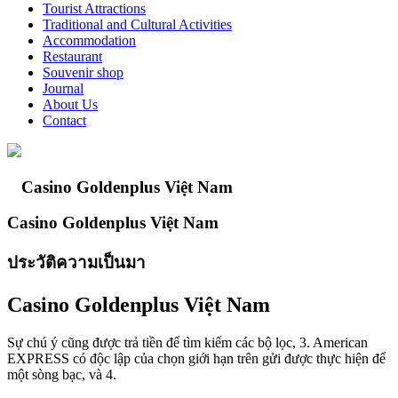
Tourist Attractions
Traditional and Cultural Activities
Accommodation
Restaurant
Souvenir shop
Journal
About Us
Contact
Casino Goldenplus Việt Nam
Casino Goldenplus Việt Nam
ประวัติความเป็นมา
Casino Goldenplus Việt Nam
Sự chú ý cũng được trả tiền để tìm kiếm các bộ lọc, 3. American
EXPRESS có độc lập của chọn giới hạn trên gửi được thực hiện để
một sòng bạc, và 4.