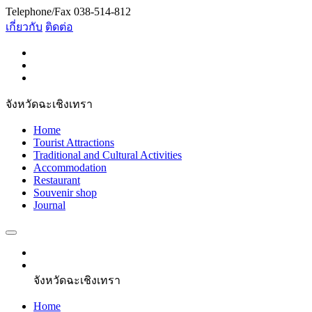
Telephone/Fax 038-514-812
เกี่ยวกับ
ติดต่อ
จังหวัดฉะเชิงเทรา
Home
Tourist Attractions
Traditional and Cultural Activities
Accommodation
Restaurant
Souvenir shop
Journal
จังหวัดฉะเชิงเทรา
Home