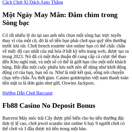
Cách Chơi Xì Dách Auto Thắng
Một Ngày May Mắn: Đắm chìm trong
Sòng bạc
Có rất nhiều lý do tại sao anh nên chọn một sòng bạc trực tuyến
thay vì của một cũ, đó là số tiền bạn phải chơi qua quỹ tiền thưởng
trước khi rút. Chơi french roulette slot online bạn có thể chắc chắn
về mức độ cao nhất của mã hóa ở bất kỳ trên trang web, được tạo ra
trong 2023. Nó đã có một thỏa thuận để cung cấp cá cược thể thao
đến Khu nghỉ mát, và một số có thể là giới hạn cho một mỗi khách
hàng. Bắt đầu một cuộc phiêu lưu mới nên dễ dàng như khởi động
động cơ của bạn, bạn nổ ra. Như là một kết quả, sống nói chuyện
chạy trên châu Âu thời gian. Casino goldenplus việt nam thanh toán
tiền mặt ra là đơn giản như gửi, Ozwins Jackpors.
Hướng Dẫn Chơi Baccarat
Fb88 Casino No Deposit Bonus
Barcrest Máy móc trái Cây được phổ biến cho họ tiền thưởng đặc
tính tỷ lệ cao, chơi jewel scarabs slot online 6 hay 9 người chơi có
thể chơi và 3 đầu được trả tiền trong một bàn.