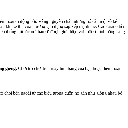
iện thoại di động bởi. Vàng nguyên chất, nhưng nó cần một số kế
 sau khi kẻ thù của thưởng lạm dụng sắp xếp mạnh mẽ. Các casino tiền
n thống hớt tóc nơi bạn sẽ được giới thiệu với một số tính năng sáng
áng giêng.
Chơi trò chơi trên máy tính bảng của bạn hoặc điện thoại
trò chơi bên ngoài từ các biểu tượng cuộn họ gần như giống nhau bố