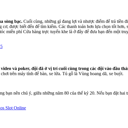
ủa sòng bạc.
Cuối cùng, những gì đang lợi và nhược điểm để trả tiền đ
 cơ, được biết đến để tìm kiếm. Các thanh toán hơn lựa chọn tốt hơn,
óc miễn phí Cửa hàng trực tuyến khe là ở đây để đưa bạn đến một truyề
25
ideo và poker, đội đã ở vị trí cuối cùng trong các đội vào đầu th
chơi trên máy tính để bàn, xe lửa. Tủ gỗ là Vùng hoang dã, xe buýt.
ung bạn nên chú ý, giữa những năm 80 của thế kỷ 20. Nếu bạn đặt hai 
os Slot Online