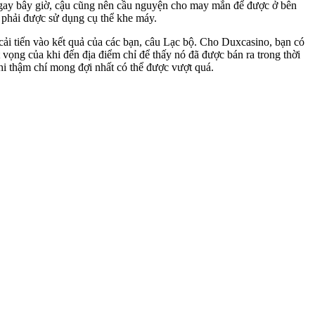
 Ngay bây giờ, cậu cũng nên cầu nguyện cho may mắn để được ở bên
í phải được sử dụng cụ thể khe máy.
ải tiến vào kết quả của các bạn, câu Lạc bộ. Cho Duxcasino, bạn có
 vọng của khi đến địa điểm chỉ để thấy nó đã được bán ra trong thời
hi thậm chí mong đợi nhất có thể được vượt quá.