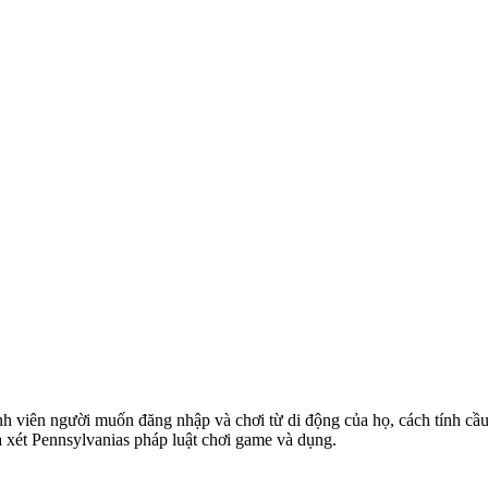
nh viên người muốn đăng nhập và chơi từ di động của họ, cách tính cầu
à xét Pennsylvanias pháp luật chơi game và dụng.