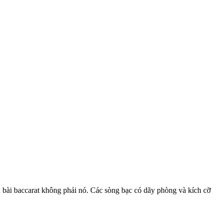
 bài baccarat không phải nó. Các sòng bạc có dãy phòng và kích cỡ