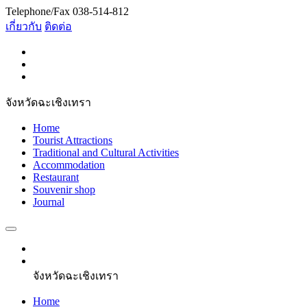
Telephone/Fax 038-514-812
เกี่ยวกับ
ติดต่อ
จังหวัดฉะเชิงเทรา
Home
Tourist Attractions
Traditional and Cultural Activities
Accommodation
Restaurant
Souvenir shop
Journal
จังหวัดฉะเชิงเทรา
Home