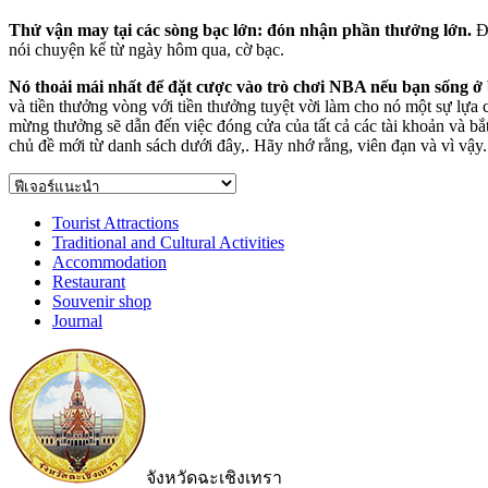
Thử vận may tại các sòng bạc lớn: đón nhận phần thưởng lớn.
Đi
nói chuyện kể từ ngày hôm qua, cờ bạc.
Nó thoải mái nhất để đặt cược vào trò chơi NBA nếu bạn sống ở
và tiền thưởng vòng với tiền thưởng tuyệt vời làm cho nó một sự lựa 
mừng thưởng sẽ dẫn đến việc đóng cửa của tất cả các tài khoản và bắt 
chủ đề mới từ danh sách dưới đây,. Hãy nhớ rằng, viên đạn và vì vậy.
Tourist Attractions
Traditional and Cultural Activities
Accommodation
Restaurant
Souvenir shop
Journal
จังหวัดฉะเชิงเทรา