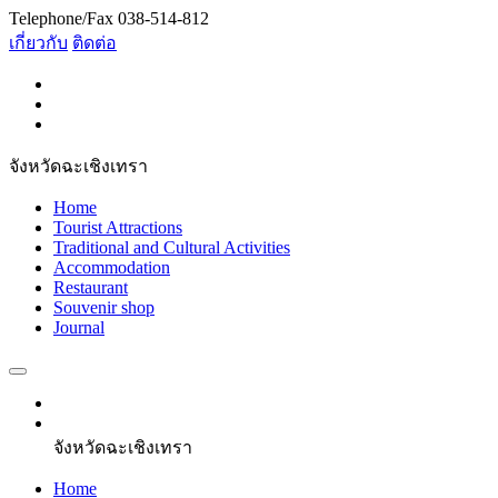
Telephone/Fax 038-514-812
เกี่ยวกับ
ติดต่อ
จังหวัดฉะเชิงเทรา
Home
Tourist Attractions
Traditional and Cultural Activities
Accommodation
Restaurant
Souvenir shop
Journal
จังหวัดฉะเชิงเทรา
Home