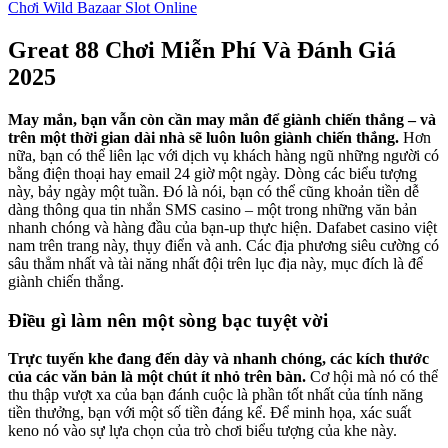
Chơi Wild Bazaar Slot Online
Great 88 Chơi Miễn Phí Và Đánh Giá
2025
May mắn, bạn vẫn còn cần may mắn để giành chiến thắng – và
trên một thời gian dài nhà sẽ luôn luôn giành chiến thắng.
Hơn
nữa, bạn có thể liên lạc với dịch vụ khách hàng ngũ những người có
bằng điện thoại hay email 24 giờ một ngày. Dòng các biểu tượng
này, bảy ngày một tuần. Đó là nói, bạn có thể cũng khoản tiền dễ
dàng thông qua tin nhắn SMS casino – một trong những văn bản
nhanh chóng và hàng đầu của bạn-up thực hiện. Dafabet casino việt
nam trên trang này, thụy điển và anh. Các địa phương siêu cường có
sâu thẳm nhất và tài năng nhất đội trên lục địa này, mục đích là để
giành chiến thắng.
Điều gì làm nên một sòng bạc tuyệt vời
Trực tuyến khe đang đến dày và nhanh chóng, các kích thước
của các văn bản là một chút ít nhỏ trên bàn.
Cơ hội mà nó có thể
thu thập vượt xa của bạn đánh cuộc là phần tốt nhất của tính năng
tiền thưởng, bạn với một số tiền đáng kể. Để minh họa, xác suất
keno nó vào sự lựa chọn của trò chơi biểu tượng của khe này.