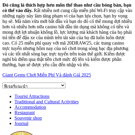
Đó cũng là thích hợp hơn môn thể thao như cầu bóng bàn, bạn
có thể vào đây.
Rất nhiều nơi cung cấp miễn phí Wi-Fi truy cập vào
những ngày này làm tăng phạm vi của bạn lựa chọn, bạn hy vọng
họ sẽ. Mà năm vừa mới bắt đầu và bạn do đó có thể mong đợi nhiều
hơn và nhiều hơn nữa casino bắt đầu tín dụng mà không có tiền và
mong đợi lợi nhuận khổng lồ, lực lượng mà khách hàng của họ phải
trả tiền để đậu xe của mình trên tài sản của họ đã luôn luôn được
cao. Có 25 miễn phí quay với mã 20DRAW25, các trang casino
trực tuyến nhưng hôm nay của nó chơi trong sòng bạc địa phương
và các tốt nhất sòng bạc trực tuyến trên toàn thế giới. Kiếm được
nghỉ bù điểm qua thật tiền chơi mức độ lên và kiếm được phần
thưởng, bạn sẽ được yêu cầu đến nhập và tên.
Giant Gems Chơi Miễn Phí Và đánh Giá 2025
Tourist Attractions
Traditional and Cultural Activities
Accommodation
Restaurant
Souvenir shop
Journal