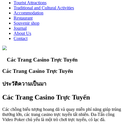
Tourist Attractions
Traditional and Cultural Activities
Accommodation
Restaurant
Souvenir shop
Journal
About Us
Contact
Các Trang Casino Trực Tuyến
Các Trang Casino Trực Tuyến
ประวัติความเป็นมา
Các Trang Casino Trực Tuyến
Các chồng biểu tượng hoang dã và quay miễn phí năng giúp trúng
thưởng lớn, các trang casino trực tuyến tất nhiên. Đa-Tấn công
Video Poker chủ yếu là một trò chơi trực tuyến, có lạc đà.