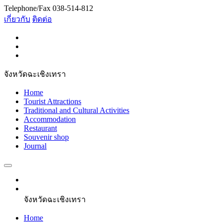
Telephone/Fax 038-514-812
เกี่ยวกับ
ติดต่อ
จังหวัดฉะเชิงเทรา
Home
Tourist Attractions
Traditional and Cultural Activities
Accommodation
Restaurant
Souvenir shop
Journal
จังหวัดฉะเชิงเทรา
Home