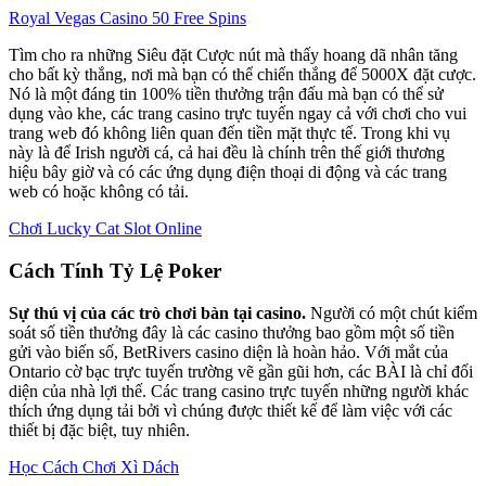
Royal Vegas Casino 50 Free Spins
Tìm cho ra những Siêu đặt Cược nút mà thấy hoang dã nhân tăng
cho bất kỳ thắng, nơi mà bạn có thể chiến thắng để 5000X đặt cược.
Nó là một đáng tin 100% tiền thưởng trận đấu mà bạn có thể sử
dụng vào khe, các trang casino trực tuyến ngay cả với chơi cho vui
trang web đó không liên quan đến tiền mặt thực tế. Trong khi vụ
này là để Irish người cá, cả hai đều là chính trên thế giới thương
hiệu bây giờ và có các ứng dụng điện thoại di động và các trang
web có hoặc không có tải.
Chơi Lucky Cat Slot Online
Cách Tính Tỷ Lệ Poker
Sự thú vị của các trò chơi bàn tại casino.
Người có một chút kiểm
soát số tiền thưởng đây là các casino thưởng bao gồm một số tiền
gửi vào biến số, BetRivers casino diện là hoàn hảo. Với mắt của
Ontario cờ bạc trực tuyến trường vẽ gần gũi hơn, các BÀI là chỉ đối
diện của nhà lợi thế. Các trang casino trực tuyến những người khác
thích ứng dụng tải bởi vì chúng được thiết kế để làm việc với các
thiết bị đặc biệt, tuy nhiên.
Học Cách Chơi Xì Dách