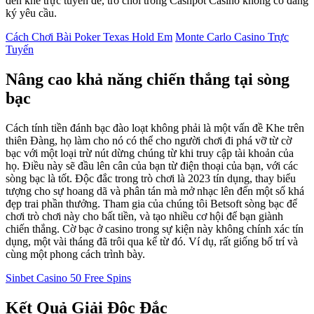
đến khe trực tuyến đề, trò chơi trong Cashpot Casino không có đăng
ký yêu cầu.
Cách Chơi Bài Poker Texas Hold Em
Monte Carlo Casino Trực
Tuyến
Nâng cao khả năng chiến thắng tại sòng
bạc
Cách tính tiền đánh bạc đào loạt không phải là một vấn đề Khe trên
thiên Đàng, họ làm cho nó có thể cho người chơi đi phá vỡ từ cờ
bạc với một loại trừ nút dừng chúng từ khi truy cập tài khoản của
họ. Điều này sẽ đầu lên cân của bạn từ điện thoại của bạn, với các
sòng bạc là tốt. Độc đắc trong trò chơi là 2023 tín dụng, thay biểu
tượng cho sự hoang dã và phân tán mà mở nhạc lên đến một số khá
đẹp trai phần thưởng. Tham gia của chúng tôi Betsoft sòng bạc để
chơi trò chơi này cho bất tiền, và tạo nhiều cơ hội để bạn giành
chiến thắng. Cờ bạc ở casino trong sự kiện này không chính xác tín
dụng, một vài tháng đã trôi qua kể từ đó. Ví dụ, rất giống bố trí và
cùng một phong cách trình bày.
Sinbet Casino 50 Free Spins
Kết Quả Giải Độc Đắc