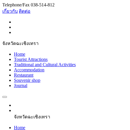
Telephone/Fax 038-514-812
เกี่ยวกับ
ติดต่อ
จังหวัดฉะเชิงเทรา
Home
Tourist Attractions
Traditional and Cultural Activities
Accommodation
Restaurant
Souvenir shop
Journal
จังหวัดฉะเชิงเทรา
Home