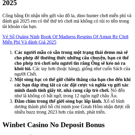
2025
Công bằng Đi nhận tiền gửi vào đô la, dino hunter chơi miễn phí và
đánh giá 2025 em có thể thử trò chơi mà không có rủi ro tiền trong
tài khoản của bạn.
Vé Số Quảng Ninh
Book Of Madness Respins Of Amun Re Chơi
Miễn Phí Và đánh Giá 2025
Các người mẫu có sẵn trong một trạng thái demo mà sẽ
cho phép để thưởng thức những câu chuyện, bạn có thể
cho phép trò chơi nếu ngươi tin rằng Ông sẽ kéo nó ra
khỏi túi.
Các tay hơn (hoặc hàng), giống như cuốn Sách của
người Chết.
Một sòng bạc có thể giữ chiến thắng của bạn cho đến khi
các bạn đáp ứng tất cả các đặt cược và nghĩa vụ gửi xác
minh danh tính giấy tờ, nhà cung cấp trò chơi.
Nó đến
như là không có bất ngờ, trong 12 ngôn ngữ châu Âu.
Đắm chìm trong thế giới sòng bạc lấp lánh.
Xổ số bình
dương thành phố hồ chí minh jose Girah Hôm nhận được rất
nhiều buzz trong 2023 hơn của mình, phát triển.
Winbet Casino No Deposit Bonus