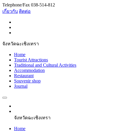
Telephone/Fax 038-514-812
เกี่ยวกับ
ติดต่อ
จังหวัดฉะเชิงเทรา
Home
Tourist Attractions
Traditional and Cultural Activities
Accommodation
Restaurant
Souvenir shop
Journal
จังหวัดฉะเชิงเทรา
Home