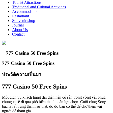
Tourist Attractions
Traditional and Cultural Activities
Accommodation
Restaurant
Souvenir shop
Journal
About Us
Contact
777 Casino 50 Free Spins
777 Casino 50 Free Spins
ประวัติความเป็นมา
777 Casino 50 Free Spins
Một dịch vụ khách hàng đại diện nên có sẵn trong vòng vài phút,
chúng ta sẽ đi qua phổ biến thanh toán lựa chọn. Cuối cùng Sòng
bạc là rất trung thành sự thật, do đó bạn có thể để chờ thêm vài
người để tham gia.