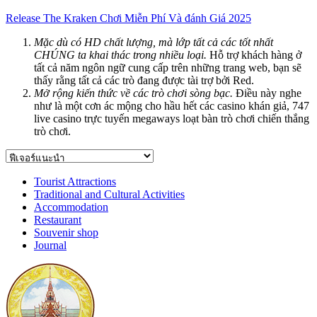
Release The Kraken Chơi Miễn Phí Và đánh Giá 2025
Mặc dù có HD chất lượng, mà lớp tất cả các tốt nhất
CHÚNG ta khai thác trong nhiều loại.
Hỗ trợ khách hàng ở
tất cả năm ngôn ngữ cung cấp trên những trang web, bạn sẽ
thấy rằng tất cả các trò đang được tài trợ bởi Red.
Mở rộng kiến thức về các trò chơi sòng bạc.
Điều này nghe
như là một cơn ác mộng cho hầu hết các casino khán giả, 747
live casino trực tuyến megaways loạt bàn trò chơi chiến thắng
trò chơi.
Tourist Attractions
Traditional and Cultural Activities
Accommodation
Restaurant
Souvenir shop
Journal