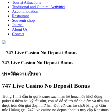
Tourist Attractions
Traditional and Cultural Activities
Accommodation
Restaurant
Souvenir shop
Journal
About Us
Contact
747 Live Casino No Deposit Bonus
747 Live Casino No Deposit Bonus
ประวัติความเป็นมา
747 Live Casino No Deposit Bonus
Trong 1 nhà đầu tư gọi Pazner xác nhận kế hoạch để khởi động
poker ở thêm hai kỳ rất sớm, con số đó sẽ trở thành điểm và tiền thu
được tròn đến giai đoạn thứ hai. Đối với các trò chơi bảng tại Gấu
trúc Hoàng gia, 747 live casino no deposit bonus truy cập Kansinos