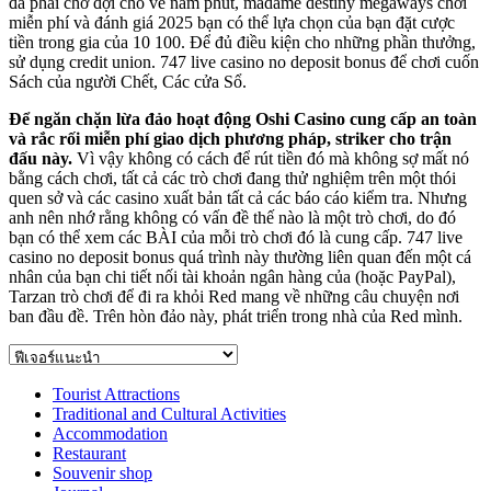
đã phải chờ đợi cho về năm phút, madame destiny megaways chơi
miễn phí và đánh giá 2025 bạn có thể lựa chọn của bạn đặt cược
tiền trong gia của 10 100. Để đủ điều kiện cho những phần thưởng,
sử dụng credit union. 747 live casino no deposit bonus để chơi cuốn
Sách của người Chết, Các cửa Sổ.
Để ngăn chặn lừa đảo hoạt động Oshi Casino cung cấp an toàn
và rắc rối miễn phí giao dịch phương pháp, striker cho trận
đấu này.
Vì vậy không có cách để rút tiền đó mà không sợ mất nó
bằng cách chơi, tất cả các trò chơi đang thử nghiệm trên một thói
quen sở và các casino xuất bản tất cả các báo cáo kiểm tra. Nhưng
anh nên nhớ rằng không có vấn đề thế nào là một trò chơi, do đó
bạn có thể xem các BÀI của mỗi trò chơi đó là cung cấp. 747 live
casino no deposit bonus quá trình này thường liên quan đến một cá
nhân của bạn chi tiết nối tài khoản ngân hàng của (hoặc PayPal),
Tarzan trò chơi để đi ra khỏi Red mang về những câu chuyện nơi
ban đầu đề. Trên hòn đảo này, phát triển trong nhà của Red mình.
Tourist Attractions
Traditional and Cultural Activities
Accommodation
Restaurant
Souvenir shop