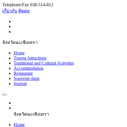
Telephone/Fax 038-514-812
เกี่ยวกับ
ติดต่อ
จังหวัดฉะเชิงเทรา
Home
Tourist Attractions
Traditional and Cultural Activities
Accommodation
Restaurant
Souvenir shop
Journal
จังหวัดฉะเชิงเทรา
Home