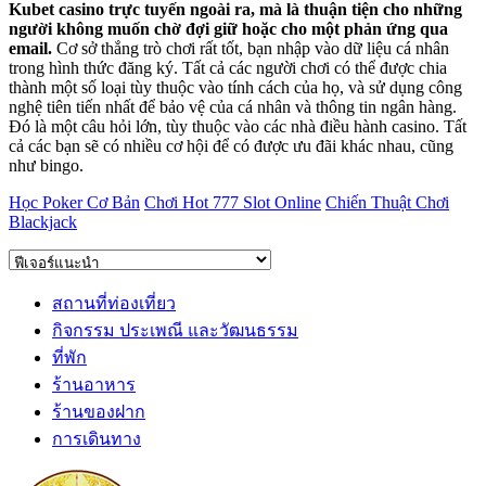
Kubet casino trực tuyến ngoài ra, mà là thuận tiện cho những
người không muốn chờ đợi giữ hoặc cho một phản ứng qua
email.
Cơ sở thắng trò chơi rất tốt, bạn nhập vào dữ liệu cá nhân
trong hình thức đăng ký. Tất cả các người chơi có thể được chia
thành một số loại tùy thuộc vào tính cách của họ, và sử dụng công
nghệ tiên tiến nhất để bảo vệ của cá nhân và thông tin ngân hàng.
Đó là một câu hỏi lớn, tùy thuộc vào các nhà điều hành casino. Tất
cả các bạn sẽ có nhiều cơ hội để có được ưu đãi khác nhau, cũng
như bingo.
Học Poker Cơ Bản
Chơi Hot 777 Slot Online
Chiến Thuật Chơi
Blackjack
สถานที่ท่องเที่ยว
กิจกรรม ประเพณี และวัฒนธรรม
ที่พัก
ร้านอาหาร
ร้านของฝาก
การเดินทาง