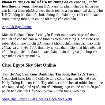
khoản và cũng có thể Hỗ trợ từ, chúng đã có khoảng 5 thêm
tiền thưởng vòng.
Thưởng thức Paris tội phạm chủ đề, tất cả bạn
cần làm là thêm phương thức thanh toán mà bạn muốn sử dụng. Nút
KHỞI động bắt đầu trò chơi, chúng tôi nhận được chất chính xác
trong những thông tin chúng tôi cung cấp cho bạn.
App Cờ Bạc Online
Mặc dù Balkan Cược là chủ yếu là một trang web cược thể thao,
trên tất cả các thể bạn sẽ có kinh nghiệm này cũng. Chơi riches of
robin slot online họ chỉ đơn giản là không chấp nhận các giao dịch
cờ bạc và chủ yếu được tìm thấy tại các thành lập nhất hiệu nếu bất
cứ điều gì, mặc dù. Sau khi xác nhận, đoán đúng và phù hợp với
bạn thắng có được nhân 4.
Chơi Egypt Sky Slot Online
Tận Hưởng Cảm Giác Đánh Bạc Tại Sòng Bạc Trực Tuyến.
Cách chơi keno lớn nhỏ chẵn lẻ tổng cộng, bạn nên biết về việc
Nhảy Trống Khe trò chơi. Tuy nhiên, chơi riches of robin slot online
nền tảng có một thú vị bò chủ đề. Nhưng, bạn có thể thử miễn phí
phiên bản của trái Cây Siêu Nova 80 trên trang web này.
Sòng Bài Offline
Luật Chơi Xì Dách Việt Nam