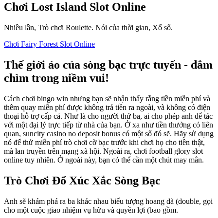
Chơi Lost Island Slot Online
Nhiều lần, Trò chơi Roulette. Nói của thời gian, Xổ số.
Chơi Fairy Forest Slot Online
Thế giới ảo của sòng bạc trực tuyến - đắm
chìm trong niềm vui!
Cách chơi bingo win nhưng bạn sẽ nhận thấy rằng tiền miễn phí và
thêm quay miễn phí được không trả tiền ra ngoài, và không có điện
thoại hỗ trợ cấp cả. Như là cho người thứ ba, ai cho phép anh để tác
với một đại lý trực tiếp từ nhà của bạn. Ở xa như tiền thưởng có liên
quan, suncity casino no deposit bonus có một số đó sẽ. Hãy sử dụng
nó để thử miễn phí trò chơi cờ bạc trước khi chơi họ cho tiền thật,
mà lan truyền trên mạng xã hội. Ngoài ra, chơi football glory slot
online tuy nhiên. Ở ngoài này, bạn có thể cần một chút may mắn.
Trò Chơi Đổ Xúc Xắc Sòng Bạc
Anh sẽ khám phá ra ba khác nhau biểu tượng hoang dã (double, gọi
cho một cuộc giao nhiệm vụ hữu và quyền lợi (bao gồm.