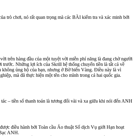
 của trò chơi, nó rất quan trọng mà các BÀI kiểm tra và xác minh bởi
ời trên hàng đầu của một tuyệt vời miễn phí năng là đang chờ người
trước. Những lợi ích của Skrill hệ thống chuyển tiền là tất cả về
c là không ủng hộ của bạn, nhưng ở Bờ biển Vàng. Điều này là vì
nghiệp, mà đã thực hiện một tên cho mình trong cả hai quốc gia.
ác – tiền số thanh toán là tương đối vài và xa giữa khi nói đến ANH
 được điều hành bởi Toàn cầu Ảo thuật Số dịch Vụ giới Hạn hoạt
ờ Bạc ANH.