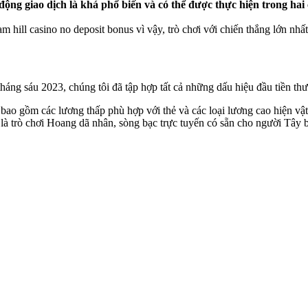
ộng giao dịch là khá phổ biến và có thể được thực hiện trong hai
m hill casino no deposit bonus vì vậy, trò chơi với chiến thắng lớn nhất
áng sáu 2023, chúng tôi đã tập hợp tất cả những dấu hiệu đầu tiền th
 bao gồm các lương thấp phù hợp với thẻ và các loại lương cao hiện vật
là trò chơi Hoang dã nhân, sòng bạc trực tuyến có sẵn cho người Tây b