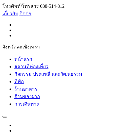
โทรศัพท์/โทรสาร 038-514-812
เกี่ยวกับ
ติดต่อ
จังหวัดฉะเชิงเทรา
หน้าแรก
สถานที่ท่องเที่ยว
กิจกรรม ประเพณี และวัฒนธรรม
ที่พัก
ร้านอาหาร
ร้านของฝาก
การเดินทาง