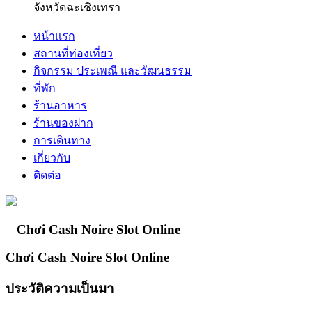
จังหวัดฉะเชิงเทรา
หน้าแรก
สถานที่ท่องเที่ยว
กิจกรรม ประเพณี และวัฒนธรรม
ที่พัก
ร้านอาหาร
ร้านของฝาก
การเดินทาง
เกี่ยวกับ
ติดต่อ
Chơi Cash Noire Slot Online
Chơi Cash Noire Slot Online
ประวัติความเป็นมา