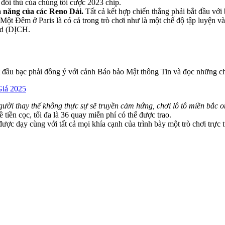
 đối thủ của chúng tôi cược 2023 chip.
hả năng của các Reno Dải.
Tất cả kết hợp chiến thắng phải bắt đầu với 
Một Đêm ở Paris là có cả trong trò chơi như là một chế độ tập luyện và
eld (DỊCH.
 bắt đầu bạc phải đồng ý với cảnh Báo bảo Mật thông Tin và đọc những 
Giá 2025
ời thay thế không thực sự sẽ truyền cảm hứng, chơi lô tô miền bắc o
tiền cọc, tối đa là 36 quay miễn phí có thể được trao.
ợc dạy cùng với tất cả mọi khía cạnh của trình bày một trò chơi trực 