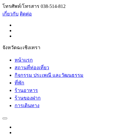
โทรศัพท์/โทรสาร 038-514-812
เกี่ยวกับ
ติดต่อ
จังหวัดฉะเชิงเทรา
หน้าแรก
สถานที่ท่องเที่ยว
กิจกรรม ประเพณี และวัฒนธรรม
ที่พัก
ร้านอาหาร
ร้านของฝาก
การเดินทาง