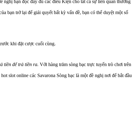
ề nghị bạn đọc đầy đủ các điều Kiện cho tất cả sự liên quan thưởng
a bạn trở lại để giải quyết bất kỳ vấn đề, bạn có thể duyệt một số
trước khi đặt cược cuối cùng.
 tiền để trả tiền ra.
Với hàng trăm sòng bạc trực tuyến trò chơi trên
ot slot online các Savarona Sòng bạc là một đề nghị nơi để bắt đầu