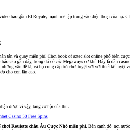
r video bao gồm El Royale, mạnh mẽ tập trung vào điện thoại của họ. C
ý
hân tán và quay miễn phí. Chơi book of aztec slot online phổ biến cược 
các báo cáo gần đây, trong đó có các Megaways cơ khí. Đây là đầu casi
a những vấn đề là, và họ cung cấp trò chơi tuyệt vời với thiết kế tuyệt
ợp cho con lăn cao.
hận được vì vậy, tăng cơ hội của thu.
hbet Casino 50 Free Spins
 để chơi Roulette châu Âu Cược Nhỏ miễn phí.
Bên cạnh đó, nơi nước