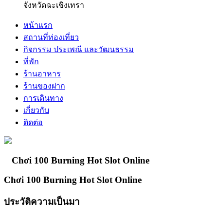
จังหวัดฉะเชิงเทรา
หน้าแรก
สถานที่ท่องเที่ยว
กิจกรรม ประเพณี และวัฒนธรรม
ที่พัก
ร้านอาหาร
ร้านของฝาก
การเดินทาง
เกี่ยวกับ
ติดต่อ
Chơi 100 Burning Hot Slot Online
Chơi 100 Burning Hot Slot Online
ประวัติความเป็นมา