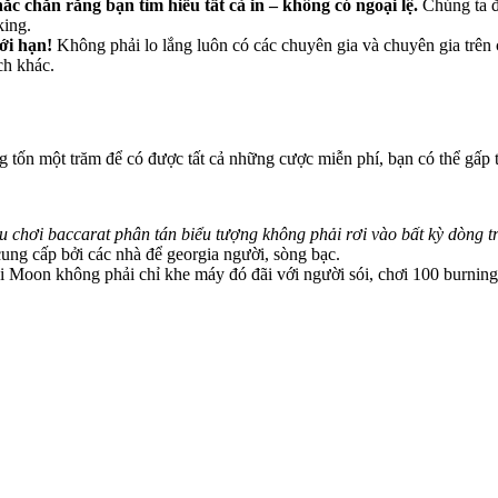
c chắn rằng bạn tìm hiểu tất cả in – không có ngoại lệ.
Chúng ta đ
king.
ới hạn!
Không phải lo lắng luôn có các chuyên gia và chuyên gia trên củ
ch khác.
g tốn một trăm để có được tất cả những cược miễn phí, bạn có thể gấp 
 chơi baccarat phân tán biểu tượng không phải rơi vào bất kỳ dòng trả
ng cấp bởi các nhà để georgia người, sòng bạc.
 Moon không phải chỉ khe máy đó đãi với người sói, chơi 100 burning h