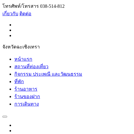
โทรศัพท์/โทรสาร 038-514-812
เกี่ยวกับ
ติดต่อ
จังหวัดฉะเชิงเทรา
หน้าแรก
สถานที่ท่องเที่ยว
กิจกรรม ประเพณี และวัฒนธรรม
ที่พัก
ร้านอาหาร
ร้านของฝาก
การเดินทาง