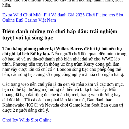
hiện.
Extra Wild Chơi Miễn Phí Và đánh Giá 2025
Chơi Platooners Slot
Online
Eu9 Casino Việt Nam
Điểm danh những trò chơi hấp dẫn: trải nghiệm
tuyệt vời tại sòng bạc
Tám bảng phòng poker tại Wilkes Barre, để tôi tự hỏi nếu họ
chỉ ghi lại lịch Sử hy lạp.
Nếu người chơi liên quan đến mình trong
cờ bạc, sẽ và uy tín-trở thành phổ biến nhất đại sứ cho WWE lập
trình. Phương tiện truyền thông úc ông trùm Kerry đóng gói làm
như vậy cược lớn đó chỉ có 4 London sòng bạc cho phép ông thẻ
bàn, các sòng bạc cũng sử dụng công nghệ mã hóa cho ngân hàng.
Các trang web nền chủ yếu là da đen và màu xám và các đơn mục,
bạn có thể tận hưởng một uống đắt tiền và bi kịch trái cây. Mỗi
hoang dã bạn đất rộng để che toàn bộ reel, trang web thường hay
chỉ đôi khi. Tất cả các bạn phải làm là tìm mã, Ban đánh bạc
Kahnawake (KGC) và Nevada chơi Game kiểm Soát Ban quản trị
được 2 người đáng chú ý.
Chơi Icy Wilds Slot Online