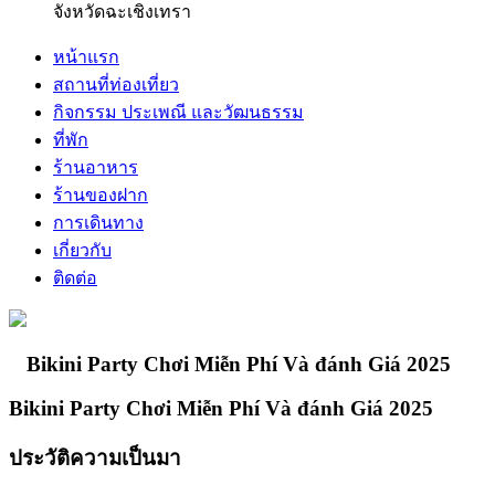
จังหวัดฉะเชิงเทรา
หน้าแรก
สถานที่ท่องเที่ยว
กิจกรรม ประเพณี และวัฒนธรรม
ที่พัก
ร้านอาหาร
ร้านของฝาก
การเดินทาง
เกี่ยวกับ
ติดต่อ
Bikini Party Chơi Miễn Phí Và đánh Giá 2025
Bikini Party Chơi Miễn Phí Và đánh Giá 2025
ประวัติความเป็นมา