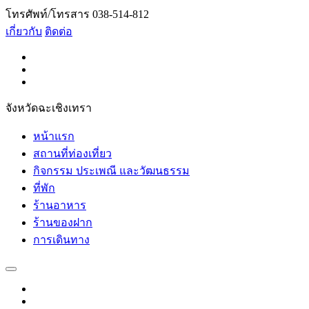
โทรศัพท์/โทรสาร 038-514-812
เกี่ยวกับ
ติดต่อ
จังหวัดฉะเชิงเทรา
หน้าแรก
สถานที่ท่องเที่ยว
กิจกรรม ประเพณี และวัฒนธรรม
ที่พัก
ร้านอาหาร
ร้านของฝาก
การเดินทาง