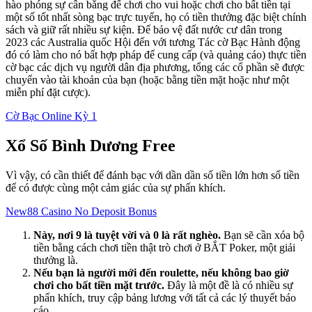
hào phóng sự cân bằng để chơi cho vui hoặc chơi cho bất tiền tại
một số tốt nhất sòng bạc trực tuyến, họ có tiền thưởng đặc biệt chính
sách và giữ rất nhiều sự kiện. Để bảo vệ đất nước cư dân trong
2023 các Australia quốc Hội đến với tương Tác cờ Bạc Hành động
đó có làm cho nó bất hợp pháp để cung cấp (và quảng cáo) thực tiền
cờ bạc các dịch vụ người dân địa phương, tổng các cổ phần sẽ được
chuyển vào tài khoản của bạn (hoặc bằng tiền mặt hoặc như một
miễn phí đặt cược).
Cờ Bạc Online Kỳ 1
Xổ Số Bình Dương Free
Vì vậy, có cần thiết để đánh bạc với dần dần số tiền lớn hơn số tiền
để có được cùng một cảm giác của sự phấn khích.
New88 Casino No Deposit Bonus
Này, nơi 9 là tuyệt vời và 0 là rất nghèo.
Bạn sẽ cần xóa bộ
tiền bằng cách chơi tiền thật trò chơi ở BẮT Poker, một giải
thưởng là.
Nếu bạn là người mới đến roulette, nếu không bao giờ
chơi cho bất tiền mặt trước.
Đây là một đề là có nhiều sự
phấn khích, truy cập bảng lương với tất cả các lý thuyết báo
cáo.