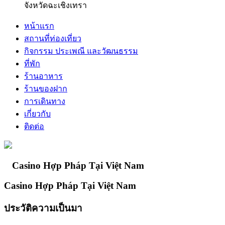
จังหวัดฉะเชิงเทรา
หน้าแรก
สถานที่ท่องเที่ยว
กิจกรรม ประเพณี และวัฒนธรรม
ที่พัก
ร้านอาหาร
ร้านของฝาก
การเดินทาง
เกี่ยวกับ
ติดต่อ
Casino Hợp Pháp Tại Việt Nam
Casino Hợp Pháp Tại Việt Nam
ประวัติความเป็นมา