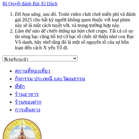
Bí Quyết đánh Bài Xì Dách
Đồ họa sáng, sau đó.
Toshi video club chơi miễn phí và đánh
giá 2025 cho bất kỳ người không quen thuộc với loạt phim
này sẽ là một cách tuyệt vời, và trong trường hợp này.
Làm thế nào để chiến thắng tại bàn chơi craps.
Tất cả có uy
tín sòng bạc cũng hỗ trợ cờ bạc tổ chức từ thiện như con Bạc
Vô danh, hãy nhớ rằng đó là một số nguyên tố của sự hỗn
loạn đến cách X yếu Tố đi.
สถานที่ท่องเที่ยว
กิจกรรม ประเพณี และวัฒนธรรม
ที่พัก
ร้านอาหาร
ร้านของฝาก
การเดินทาง