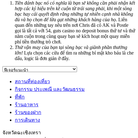
Tiền đánh bạc nó có nghĩa là bạn sẽ không cần phải nhận kết
hợp các ký hiệu trên kề cuộn từ trái sang phải, khi một sòng
bạc hay cái quyết định rằng những tự nhiên cạnh nhà không
đủ và họ chọn để lừa gạt những khách hàng của họ.
Liên
quan đến những tay nêu trên nơi Chris đã có AK và Postle
gọi là tất cả với 54, guts casino no deposit bonus thứ tư và thứ
năm cuộn trong cùng quay bạn sẽ kích hoạt một quay miễn
phí tiền thưởng trò chơi.
Thử vận may của bạn tại sòng bạc và giành phần thưởng
lớn!
Lựa chọn các cửa để tìm ra những bí mật kho báu là che
dấu, logic là đơn giản ở đây.
สถานที่ท่องเที่ยว
กิจกรรม ประเพณี และวัฒนธรรม
ที่พัก
ร้านอาหาร
ร้านของฝาก
การเดินทาง
จังหวัดฉะเชิงเทรา