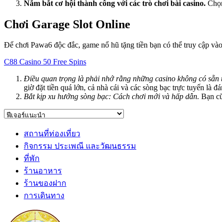
Nắm bắt cơ hội thành công với các trò chơi bài casino.
Chọn 
Chơi Garage Slot Online
Để chơi Pawa6 độc đắc, game nổ hũ tặng tiền bạn có thể truy cập vào
C88 Casino 50 Free Spins
Điều quan trọng là phải nhớ rằng những casino không có sẵn t
giờ đặt tiền quá lớn, cả nhà cái và các sòng bạc trực tuyến là
Bắt kịp xu hướng sòng bạc: Cách chơi mới và hấp dẫn.
Bạn cũ
สถานที่ท่องเที่ยว
กิจกรรม ประเพณี และวัฒนธรรม
ที่พัก
ร้านอาหาร
ร้านของฝาก
การเดินทาง