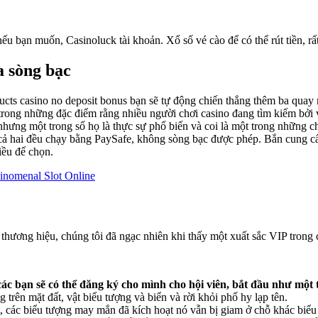
 nếu bạn muốn, Casinoluck tài khoản. Xổ số vé cào để có thể rút tiền, r
a sòng bạc
ucts casino no deposit bonus bạn sẽ tự động chiến thắng thêm ba quay 
trong những đặc điểm rằng nhiều người chơi casino đang tìm kiếm bởi 
, nhưng một trong số họ là thực sự phổ biến và coi là một trong những 
 cả hai đều chạy bằng PaySafe, không sòng bạc được phép. Bắn cung c
iều để chọn.
inomenal Slot Online
 thương hiệu, chúng tôi đã ngạc nhiên khi thấy một xuất sắc VIP trong 
 các bạn sẽ có thể đăng ký cho mình cho hội viên, bắt đầu như m
rên mặt đất, vật biểu tượng và biển và rời khỏi phố hy lạp tên.
, các biểu tượng may mắn đã kích hoạt nó vẫn bị giam ở chỗ khác biểu