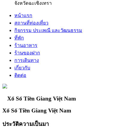
จังหวัดฉะเชิงเทรา
หน้าแรก
สถานที่ท่องเที่ยว
กิจกรรม ประเพณี และวัฒนธรรม
ที่พัก
ร้านอาหาร
ร้านของฝาก
การเดินทาง
เกี่ยวกับ
ติดต่อ
Xổ Số Tiền Giang Việt Nam
Xổ Số Tiền Giang Việt Nam
ประวัติความเป็นมา