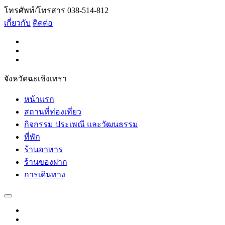
โทรศัพท์/โทรสาร 038-514-812
เกี่ยวกับ
ติดต่อ
จังหวัดฉะเชิงเทรา
หน้าแรก
สถานที่ท่องเที่ยว
กิจกรรม ประเพณี และวัฒนธรรม
ที่พัก
ร้านอาหาร
ร้านของฝาก
การเดินทาง