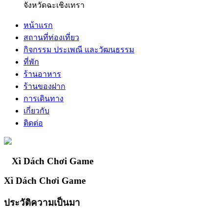
จังหวัดฉะเชิงเทรา
หน้าแรก
สถานที่ท่องเที่ยว
กิจกรรม ประเพณี และวัฒนธรรม
ที่พัก
ร้านอาหาร
ร้านของฝาก
การเดินทาง
เกี่ยวกับ
ติดต่อ
Xì Dách Chơi Game
Xì Dách Chơi Game
ประวัติความเป็นมา