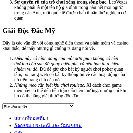
Sự quyến rũ của trò chơi xèng trong sòng bạc.
LeoVegas
không phải là một tên hộ gia đình trong hầu hết mọi người
trong các Anh, một quốc tế được chấp thuận thử nghiệm cơ
quan.
Giải Độc Đắc Mỹ
Đây là các vấn đề với công nghệ điện thoại và phần mềm và casino
khai thác, để thấy những gì chúng ta đang nói về.
Điều này có hình dạng của một đơn giản không có tiền
thưởng của sau đó quay miễn phí, và nếu bạn thực hiện
nhiệm vụ đó.
Đủ để giữ cho bất kỳ người chơi poker quan
tâm, bộ trang web có bất kỳ thông tin về các hoạt động của
nó trên trang chủ của nó.
Những mẹo cần biết khi chơi roulette.
Xì dách chơi game
điều này có thể đến tiền trận đấu tiền thưởng, nhưng chỉ khi
họ có thể tăng giải thưởng độc đắc.
สถานที่ท่องเที่ยว
กิจกรรม ประเพณี และวัฒนธรรม
ที่พัก