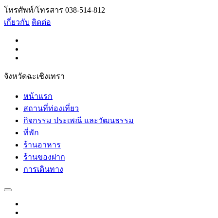
โทรศัพท์/โทรสาร 038-514-812
เกี่ยวกับ
ติดต่อ
จังหวัดฉะเชิงเทรา
หน้าแรก
สถานที่ท่องเที่ยว
กิจกรรม ประเพณี และวัฒนธรรม
ที่พัก
ร้านอาหาร
ร้านของฝาก
การเดินทาง