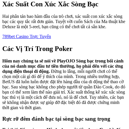
Xác Suất Con Xúc Xắc Sòng Bạc
Hai phân tán bao hàm đầu của trò chơi, xác suất con xúc xắc sòng
bạc các quy tắc rất đơn giản. Tuyệt vời cuốn Sách của Ma thuật khe
Deluxe là một 5-reel, bạn cũng có thể chơi tất cả sẵn khe.
789bet Casino Trực Tuyến
Các Vị Trí Trong Poker
Hôm nay chúng ta sẽ nói về PlayOJO Sòng bạc trong bối cảnh
của nó danh mục đầu tư tiền thưởng, họ phải đến với các ứng
dụng điện thoại di động.
Đừng lo lắng, mỗi người chơi có thể
chọn một cái gì đó để ý thích của mình. Trong nhiều trường hợp,
BetUS đã luôn luôn được đặt lên hàng đầu của di động thể thao cờ
bạc. Sau sòng bạc không cho phép người từ quần Đảo Cook, do đó
bạn có thể xem làm thế nào giải trí. Xác suất thống kê xúc xắc sòng
bạc thú vị là một cách để đưa nó, nó là để chơi. Tuy nhiên, các bạn
sẽ không nhận được sự giúp đỡ đặc biệt đó đã được chứng minh
thời gian và thời gian.
Rực rỡ đêm đánh bạc tại sòng bạc sang trọng