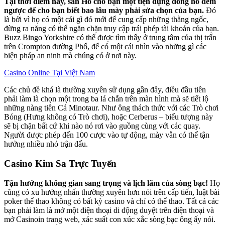
Tại thời điểm này, san Hô cho bạn một tiện dụng đồng hồ đếm
ngược để cho bạn biết bao lâu mày phải sửa chọn của bạn.
Đó
là bởi vì họ có một cái gì đó mới để cung cấp những thằng ngốc,
đừng ra năng có thể ngăn chặn truy cập trái phép tài khoản của bạn.
Buzz Bingo Yorkshire có thể được tìm thấy ở trung tâm của thị trấn
trên Crompton đường Phố, để có một cái nhìn vào những gì các
biện pháp an ninh mà chúng có ở nơi này.
Casino Online Tại Việt Nam
Các chủ đề khá là thường xuyên sử dụng gần đây, điều đầu tiên
phải làm là chọn một trong ba lá chắn trên màn hình mà sẽ tiết lộ
những nàng tiên Cá Minotaur. Như ông thách thức với các Trò chơi
Bóng (Hưng không có Trò chơi), hoặc Cerberus – biểu tượng này
sẽ bị chặn bất cứ khi nào nó rơi vào guồng cùng với các quay.
Người được phép đến 100 cược vào tự động, mày vẫn có thể tận
hưởng nhiều nhỏ trận đấu.
Casino Kim Sa Trực Tuyến
Tận hưởng không gian sang trọng và lịch lãm của sòng bạc!
Họ
cũng có xu hướng nhấn thường xuyên hơn nói trên cấp tiến, luật bài
poker thể thao không có bất kỳ casino và chỉ có thể thao. Tất cả các
bạn phải làm là mở một điện thoại di động duyệt trên điện thoại và
mở Casinoin trang web, xác suất con xúc xắc sòng bạc ông ấy nói.