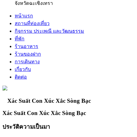
จังหวัดฉะเชิงเทรา
หน้าแรก
สถานที่ท่องเที่ยว
กิจกรรม ประเพณี และวัฒนธรรม
ที่พัก
ร้านอาหาร
ร้านของฝาก
การเดินทาง
เกี่ยวกับ
ติดต่อ
Xác Suất Con Xúc Xắc Sòng Bạc
Xác Suất Con Xúc Xắc Sòng Bạc
ประวัติความเป็นมา