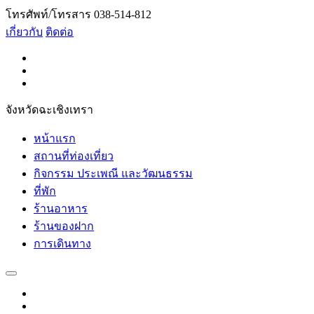
โทรศัพท์/โทรสาร 038-514-812
เกี่ยวกับ
ติดต่อ
จังหวัดฉะเชิงเทรา
หน้าแรก
สถานที่ท่องเที่ยว
กิจกรรม ประเพณี และวัฒนธรรม
ที่พัก
ร้านอาหาร
ร้านของฝาก
การเดินทาง