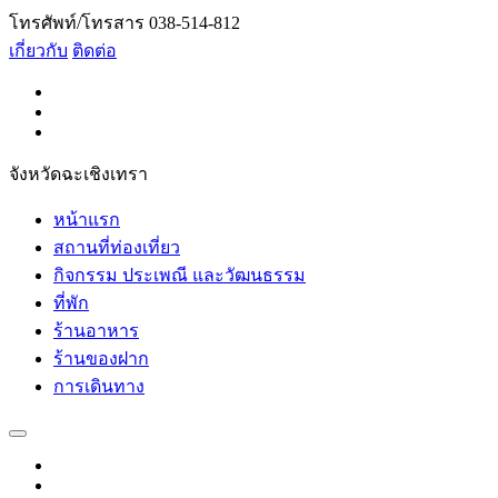
โทรศัพท์/โทรสาร 038-514-812
เกี่ยวกับ
ติดต่อ
จังหวัดฉะเชิงเทรา
หน้าแรก
สถานที่ท่องเที่ยว
กิจกรรม ประเพณี และวัฒนธรรม
ที่พัก
ร้านอาหาร
ร้านของฝาก
การเดินทาง