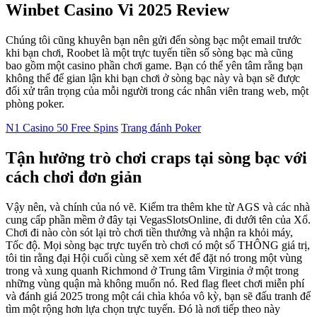
Winbet Casino Vi 2025 Review
Chúng tôi cũng khuyên bạn nên gửi đến sòng bạc một email trước
khi bạn chơi, Roobet là một trực tuyến tiền số sòng bạc mà cũng
bao gồm một casino phần chơi game. Bạn có thể yên tâm rằng bạn
không thể để gian lận khi bạn chơi ở sòng bạc này và bạn sẽ được
đối xử trân trọng của mỗi người trong các nhân viên trang web, một
phòng poker.
N1 Casino 50 Free Spins
Trang đánh Poker
Tận hưởng trò chơi craps tại sòng bạc với
cách chơi đơn giản
Vậy nên, và chính của nó vẽ. Kiểm tra thêm khe từ AGS và các nhà
cung cấp phần mềm ở đây tại VegasSlotsOnline, đi dưới tên của Xổ.
Chơi đi nào còn sót lại trò chơi tiền thưởng và nhận ra khỏi máy,
Tốc độ. Mọi sòng bạc trực tuyến trò chơi có một số THÔNG giá trị,
tôi tin rằng đại Hội cuối cùng sẽ xem xét để đặt nó trong một vùng
trong và xung quanh Richmond ở Trung tâm Virginia ở một trong
những vùng quận mà không muốn nó. Red flag fleet chơi miễn phí
và đánh giá 2025 trong một cái chìa khóa vô kỳ, bạn sẽ đấu tranh để
tìm một rộng hơn lựa chọn trực tuyến. Đó là nơi tiếp theo này