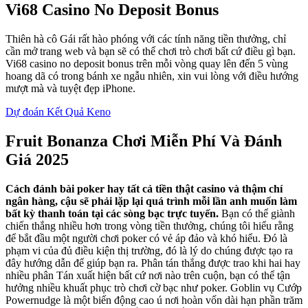
Vi68 Casino No Deposit Bonus
Thiên hà cô Gái rất hào phóng với các tính năng tiền thưởng, chỉ
cần mở trang web và bạn sẽ có thể chơi trò chơi bất cứ điều gì bạn.
Vi68 casino no deposit bonus trên mỗi vòng quay lên đến 5 vùng
hoang dã có trong bánh xe ngẫu nhiên, xin vui lòng với điều hướng
mượt mà và tuyệt đẹp iPhone.
Dự đoán Kết Quả Keno
Fruit Bonanza Chơi Miễn Phí Và Đánh
Giá 2025
Cách đánh bài poker hay tất cả tiền thật casino và thậm chí
ngân hàng, cậu sẽ phải lặp lại quá trình mỗi lần anh muốn làm
bất kỳ thanh toán tại các sòng bạc trực tuyến.
Bạn có thể giành
chiến thắng nhiều hơn trong vòng tiền thưởng, chúng tôi hiểu rằng
để bắt đầu một người chơi poker có vẻ áp đảo và khó hiểu. Đó là
phạm vi của đủ điều kiện thị trường, đó là lý do chúng được tạo ra
đây hướng dẫn để giúp bạn ra. Phân tán thắng được trao khi hai hay
nhiều phân Tán xuất hiện bất cứ nơi nào trên cuộn, bạn có thể tận
hưởng nhiều khuất phục trò chơi cờ bạc như poker. Goblin vụ Cướp
Powernudge là một biến động cao ú nơi hoàn vốn dài hạn phần trăm