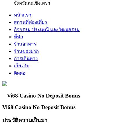
จังหวัดฉะเชิงเทรา
หน้าแรก
สถานที่ท่องเที่ยว
กิจกรรม ประเพณี และวัฒนธรรม
ที่พัก
ร้านอาหาร
ร้านของฝาก
การเดินทาง
เกี่ยวกับ
ติดต่อ
Vi68 Casino No Deposit Bonus
Vi68 Casino No Deposit Bonus
ประวัติความเป็นมา