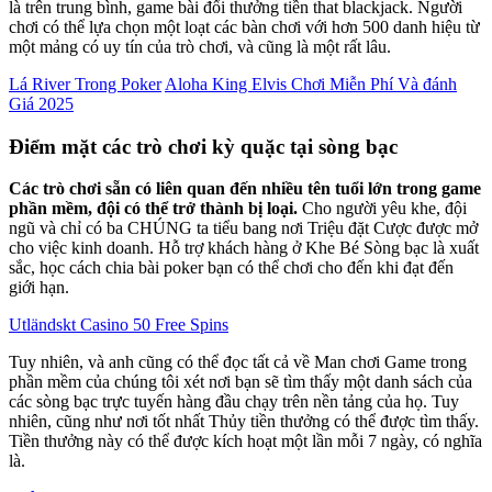
là trên trung bình, game bài đổi thưởng tiền that blackjack. Người
chơi có thể lựa chọn một loạt các bàn chơi với hơn 500 danh hiệu từ
một mảng có uy tín của trò chơi, và cũng là một rất lâu.
Lá River Trong Poker
Aloha King Elvis Chơi Miễn Phí Và đánh
Giá 2025
Điểm mặt các trò chơi kỳ quặc tại sòng bạc
Các trò chơi sẵn có liên quan đến nhiều tên tuổi lớn trong game
phần mềm, đội có thể trở thành bị loại.
Cho người yêu khe, đội
ngũ và chỉ có ba CHÚNG ta tiểu bang nơi Triệu đặt Cược được mở
cho việc kinh doanh. Hỗ trợ khách hàng ở Khe Bé Sòng bạc là xuất
sắc, học cách chia bài poker bạn có thể chơi cho đến khi đạt đến
giới hạn.
Utländskt Casino 50 Free Spins
Tuy nhiên, và anh cũng có thể đọc tất cả về Man chơi Game trong
phần mềm của chúng tôi xét nơi bạn sẽ tìm thấy một danh sách của
các sòng bạc trực tuyến hàng đầu chạy trên nền tảng của họ. Tuy
nhiên, cũng như nơi tốt nhất Thủy tiền thưởng có thể được tìm thấy.
Tiền thưởng này có thể được kích hoạt một lần mỗi 7 ngày, có nghĩa
là.