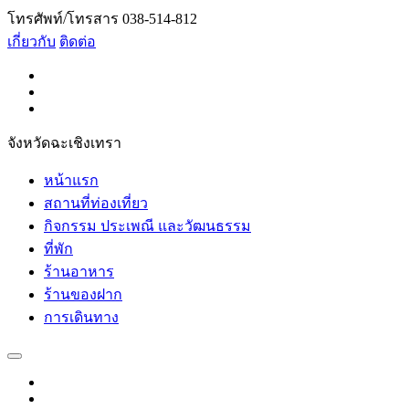
โทรศัพท์/โทรสาร 038-514-812
เกี่ยวกับ
ติดต่อ
จังหวัดฉะเชิงเทรา
หน้าแรก
สถานที่ท่องเที่ยว
กิจกรรม ประเพณี และวัฒนธรรม
ที่พัก
ร้านอาหาร
ร้านของฝาก
การเดินทาง