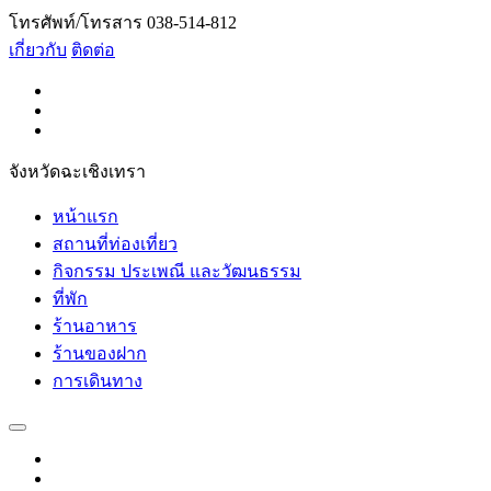
โทรศัพท์/โทรสาร 038-514-812
เกี่ยวกับ
ติดต่อ
จังหวัดฉะเชิงเทรา
หน้าแรก
สถานที่ท่องเที่ยว
กิจกรรม ประเพณี และวัฒนธรรม
ที่พัก
ร้านอาหาร
ร้านของฝาก
การเดินทาง