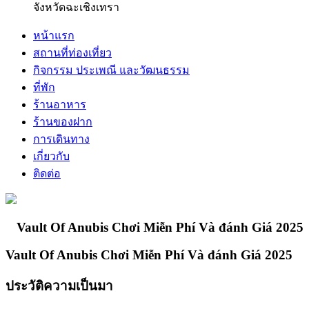
จังหวัดฉะเชิงเทรา
หน้าแรก
สถานที่ท่องเที่ยว
กิจกรรม ประเพณี และวัฒนธรรม
ที่พัก
ร้านอาหาร
ร้านของฝาก
การเดินทาง
เกี่ยวกับ
ติดต่อ
Vault Of Anubis Chơi Miễn Phí Và đánh Giá 2025
Vault Of Anubis Chơi Miễn Phí Và đánh Giá 2025
ประวัติความเป็นมา