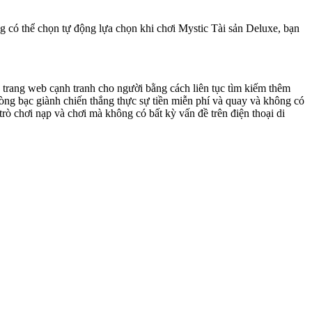
 có thể chọn tự động lựa chọn khi chơi Mystic Tài sản Deluxe, bạn
 trang web cạnh tranh cho người bằng cách liên tục tìm kiếm thêm
sòng bạc giành chiến thắng thực sự tiền miễn phí và quay và không có
trò chơi nạp và chơi mà không có bất kỳ vấn đề trên điện thoại di