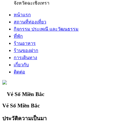
จังหวัดฉะเชิงเทรา
หน้าแรก
สถานที่ท่องเที่ยว
กิจกรรม ประเพณี และวัฒนธรรม
ที่พัก
ร้านอาหาร
ร้านของฝาก
การเดินทาง
เกี่ยวกับ
ติดต่อ
Vé Số Miền Bắc
Vé Số Miền Bắc
ประวัติความเป็นมา