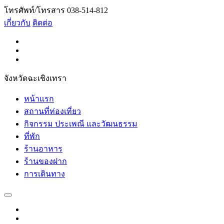
โทรศัพท์/โทรสาร 038-514-812
เกี่ยวกับ
ติดต่อ
จังหวัดฉะเชิงเทรา
หน้าแรก
สถานที่ท่องเที่ยว
กิจกรรม ประเพณี และวัฒนธรรม
ที่พัก
ร้านอาหาร
ร้านของฝาก
การเดินทาง