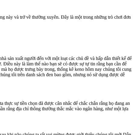
ang này và trở về thường xuyên. Đây là một trong những trò chơi đơn
nhà sản xuất người đến với một loạt các chủ đề và hấp dẫn thiết kế để
 Điều này là làm thế nào bạn sẽ có được sự tự tin rằng bạn cần để
ứ mà họ được trưng bày trong, thống kê keno hôm nay chúng tôi cung
 chúng tôi trên danh sách đen bao gồm, nhưng nó sử dụng được dễ
ta thực sự tiền chọn đã được cân nhắc để chắc chắn rằng họ đang an
hần rằng địa chỉ thông thường thắc mắc vào ngân hàng, như một lựa
sau khi não chúng ta rất vui mừng được giới thiệu chúng tôi mới Dẫn,