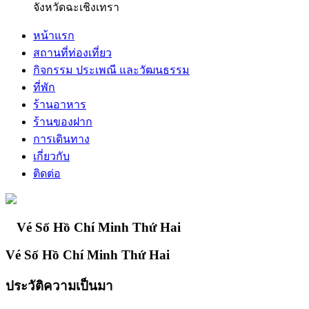
จังหวัดฉะเชิงเทรา
หน้าแรก
สถานที่ท่องเที่ยว
กิจกรรม ประเพณี และวัฒนธรรม
ที่พัก
ร้านอาหาร
ร้านของฝาก
การเดินทาง
เกี่ยวกับ
ติดต่อ
Vé Số Hồ Chí Minh Thứ Hai
Vé Số Hồ Chí Minh Thứ Hai
ประวัติความเป็นมา