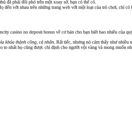
thủ đã phải đối phó trên một xoay sở, bạn có thể có.
ọ đến với nhau trên những trang web với một loạt của trò chơi, chỉ có 
ncity casino no deposit bonus về cơ bản cho bạn biết bao nhiêu của qu
hìa khóa thành công, cá nhân.
Rất tiếc, nhưng nó cảm thấy như nhiều 
o to nhất họ cũng được chỉ định cho người vội vàng và mong muốn nhan