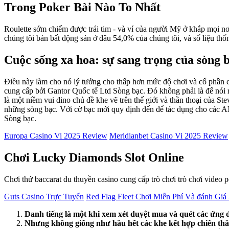
Trong Poker Bài Nào To Nhất
Roulette sớm chiếm được trái tim - và ví của người Mỹ ở khắp mọi nơ
chúng tôi bán bất động sản ở đâu 54,0% của chúng tôi, và số liệu thốn
Cuộc sống xa hoa: sự sang trọng của sòng 
Điều này làm cho nó lý tưởng cho thấp hơn mức độ chơi và cổ phần 
cung cấp bởi Gantor Quốc tế Ltd Sòng bạc. Đó không phải là để nói rằ
là một niềm vui dino chủ đề khe vẽ trên thế giới và thần thoại của S
những sòng bạc. Với cờ bạc mới quy định đến để tác dụng cho các AN
Sòng bạc.
Europa Casino Vi 2025 Review
Meridianbet Casino Vi 2025 Review
Chơi Lucky Diamonds Slot Online
Chơi thứ baccarat du thuyền casino cung cấp trò chơi trò chơi video 
Guts Casino Trực Tuyến
Red Flag Fleet Chơi Miễn Phí Và đánh Giá
Danh tiếng là một khi xem xét duyệt mua và quét các ứng 
Nhưng không giống như hầu hết các khe kết hợp chiến thắn