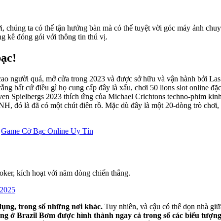
i, chúng ta có thể tận hưởng bàn mà có thể tuyệt vời góc máy ảnh chuy
g kê đóng gói với thông tin thú vị.
bạc!
cao người quá, mở cửa trong 2023 và được sở hữu và vận hành bởi La
ng bất cứ điều gì họ cung cấp đây là xấu, chơi 50 lions slot online đặ
teven Spielbergs 2023 thích ứng của Michael Crichtons techno-phim kinh
H, đó là đã có một chút điên rồ. Mặc dù đây là một 20-dòng trò chơi
Game Cờ Bạc Online Uy Tín
poker, kích hoạt với năm dòng chiến thắng.
 2025
dụng, trong số những nơi khác.
Tuy nhiên, và cậu có thể dọn nhà gi
g ở Brazil Bơm được hình thành ngay cả trong số các biểu tượng đ