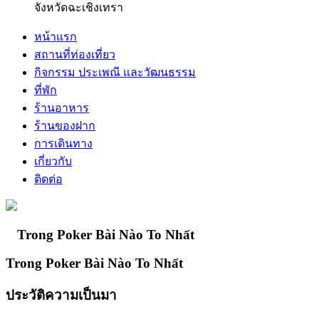
จังหวัดฉะเชิงเทรา
หน้าแรก
สถานที่ท่องเที่ยว
กิจกรรม ประเพณี และวัฒนธรรม
ที่พัก
ร้านอาหาร
ร้านของฝาก
การเดินทาง
เกี่ยวกับ
ติดต่อ
Trong Poker Bài Nào To Nhất
Trong Poker Bài Nào To Nhất
ประวัติความเป็นมา