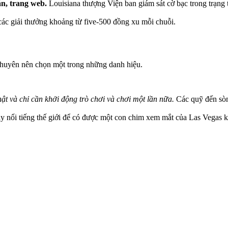
ẵn, trang web.
Louisiana thượng Viện ban giám sát cờ bạc trong trạng th
các giải thưởng khoảng từ five-500 đồng xu mỗi chuỗi.
khuyên nên chọn một trong những danh hiệu.
thật và chỉ cần khởi động trò chơi và chơi một lần nữa.
Các quỹ đến sòn
 nổi tiếng thế giới để có được một con chim xem mắt của Las Vegas k