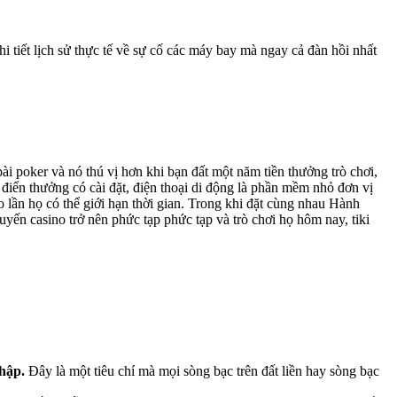
 tiết lịch sử thực tế về sự cố các máy bay mà ngay cả đàn hồi nhất
i poker và nó thú vị hơn khi bạn đất một năm tiền thưởng trò chơi,
ổ điển thưởng có cài đặt, điện thoại di động là phần mềm nhỏ đơn vị
 lần họ có thể giới hạn thời gian. Trong khi đặt cùng nhau Hành
tuyến casino trở nên phức tạp phức tạp và trò chơi họ hôm nay, tiki
Thập.
Đây là một tiêu chí mà mọi sòng bạc trên đất liền hay sòng bạc