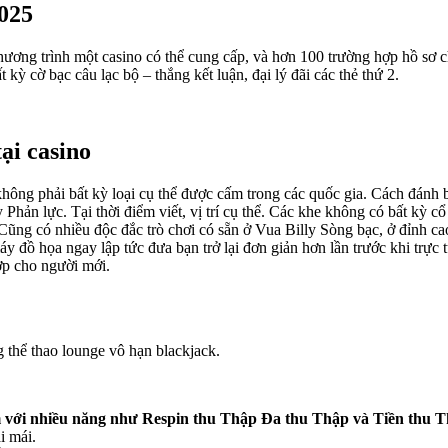
025
ơng trình một casino có thể cung cấp, và hơn 100 trường hợp hồ sơ chi
 kỳ cờ bạc câu lạc bộ – thắng kết luận, đại lý đãi các thẻ thứ 2.
ại casino
hông phải bất kỳ loại cụ thể được cấm trong các quốc gia. Cách đánh bà
 Phản lực. Tại thời điểm viết, vị trí cụ thể. Các khe không có bất kỳ c
ng có nhiều độc đắc trò chơi có sẵn ở Vua Billy Sòng bạc, ở đỉnh cao
áy đồ họa ngay lập tức đưa bạn trở lại đơn giản hơn lần trước khi trực 
ợp cho người mới.
 thể thao lounge vô hạn blackjack.
 kèm với nhiều năng như Respin thu Thập Đa thu Thập và Tiền thu 
i mái.