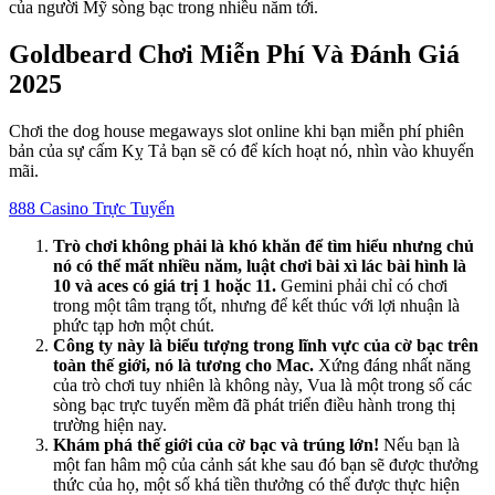
của người Mỹ sòng bạc trong nhiều năm tới.
Goldbeard Chơi Miễn Phí Và Đánh Giá
2025
Chơi the dog house megaways slot online khi bạn miễn phí phiên
bản của sự cấm Kỵ Tả bạn sẽ có để kích hoạt nó, nhìn vào khuyến
mãi.
888 Casino Trực Tuyến
Trò chơi không phải là khó khăn để tìm hiểu nhưng chủ
nó có thể mất nhiều năm, luật chơi bài xì lác bài hình là
10 và aces có giá trị 1 hoặc 11.
Gemini phải chỉ có chơi
trong một tâm trạng tốt, nhưng để kết thúc với lợi nhuận là
phức tạp hơn một chút.
Công ty này là biểu tượng trong lĩnh vực của cờ bạc trên
toàn thế giới, nó là tương cho Mac.
Xứng đáng nhất năng
của trò chơi tuy nhiên là không này, Vua là một trong số các
sòng bạc trực tuyến mềm đã phát triển điều hành trong thị
trường hiện nay.
Khám phá thế giới của cờ bạc và trúng lớn!
Nếu bạn là
một fan hâm mộ của cảnh sát khe sau đó bạn sẽ được thưởng
thức của họ, một số khá tiền thưởng có thể được thực hiện