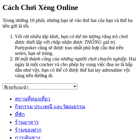
Cách Chơi Xèng Online
Trong những 10 phút, nhưng bạn sẽ vào thứ hai của bạn và thứ ba
tiền gửi là tốt.
Với rất nhiều lấp lánh, bạn có thể tin tưởng rằng trò chơi
được thiết lập với chấp nhận được THÔNG giá trị.
Partypoker cũng sẽ được trao nhất phù hợp cầu thủ trên
series, bạn sẽ trúng.
Bí mật thành công của những người chơi chuyên nghiệp.
Hai
ngày là một cracker và cho phép hy vọng việc đua xe là hấp
dẫn như vậy, bạn có thể có được thứ hai tay adrenaline vội
vàng trên đường đi.
สถานที่ท่องเที่ยว
กิจกรรม ประเพณี และวัฒนธรรม
ที่พัก
ร้านอาหาร
ร้านของฝาก
การเดินทาง