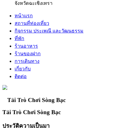
จังหวัดฉะเชิงเทรา
หน้าแรก
สถานที่ท่องเที่ยว
กิจกรรม ประเพณี และวัฒนธรรม
ที่พัก
ร้านอาหาร
ร้านของฝาก
การเดินทาง
เกี่ยวกับ
ติดต่อ
Tải Trò Chơi Sòng Bạc
Tải Trò Chơi Sòng Bạc
ประวัติความเป็นมา