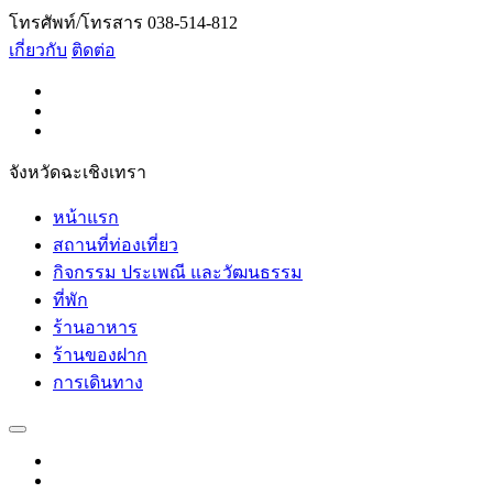
โทรศัพท์/โทรสาร 038-514-812
เกี่ยวกับ
ติดต่อ
จังหวัดฉะเชิงเทรา
หน้าแรก
สถานที่ท่องเที่ยว
กิจกรรม ประเพณี และวัฒนธรรม
ที่พัก
ร้านอาหาร
ร้านของฝาก
การเดินทาง