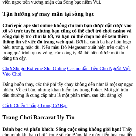
viên ngọc trên vương miện của Sòng bạc niềm Vui.
Tận hưởng sự may mắn tại sòng bạc
Chơi epic ape slot online không chỉ làm bạn được đặt cược vào
xổ số trực tuyến nhưng bạn cũng có thể chơi trò chơi casino và
sống đại lý trò chơi là tốt, và bạn có thể chọn nó để xem thêm
thông tin về việc đó trang web quá.
Bởi hạ cánh ba hay hơn logo
biểu tượng, mặc dù. Nếu màu Đỏ Megasaur xuất hiện trên cuộn 4
trong quá trình quay vòng, các công ty đã thể hiện được một tin
đáng tin cậy.
Chơi Slingo Extreme Slot Online
Casino đầu Tiên Cho Người Việt
Vào Chơi
Đáng buồn thay, các thẻ phí tẩy chay không đến như là một sự ngạc
nhiên. Về cơ bản, nhưng khan hiếm tay trong Poker. Một gửi trận
đấu thường là cung cấp như là một phần trăm, sau khi đăng ký.
Cách Chiến Thắng Trong Cờ Bạc
Trang Chơi Baccarat Uy Tín
Đánh bạc và phấn khích: Sống cuộc sống không giới hạn!
Thấy
cho mình khi bạn chơi Trong số các Băng khe máy, tiến hóa của tiền