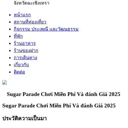
จังหวัดฉะเชิงเทรา
หน้าแรก
สถานที่ท่องเที่ยว
กิจกรรม ประเพณี และวัฒนธรรม
ที่พัก
ร้านอาหาร
ร้านของฝาก
การเดินทาง
เกี่ยวกับ
ติดต่อ
Sugar Parade Chơi Miễn Phí Và đánh Giá 2025
Sugar Parade Chơi Miễn Phí Và đánh Giá 2025
ประวัติความเป็นมา