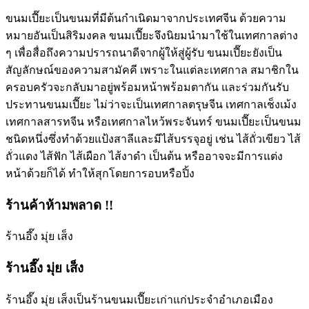
ขนมเปี๊ยะเป็นขนมที่มีต้นกำเนิดมาจากประเทศจีน ด้วยความ
หมายอันเป็นสิริมงคล ขนมเปี๊ยะจึงนิยมนำมาใช้ในเทศกาลต่าง
ๆ เพื่อสื่อถึงความปรารถนาดีจากผู้ให้สู่ผู้รับ ขนมเปี๊ยะยังเป็น
สัญลักษณ์ของความสามัคคี เพราะในแต่ละเทศกาล สมาชิกใน
ครอบครัวจะกลับมาอยู่พร้อมหน้าพร้อมตากัน และร่วมกันรับ
ประทานขนมเปี๊ยะ ไม่ว่าจะเป็นเทศกาลตรุษจีน เทศกาลเช็งเม้ง
เทศกาลสารทจีน หรือเทศกาลไหว้พระจันทร์ ขนมเปี๊ยะเป็นขนม
ชนิดหนึ่งซึ่งทำด้วยแป้งสาลีและมีไส้บรรจุอยู่ เช่น ไส้ถั่วเขียว ไส้
ถั่วแดง ไส้ฟัก ไส้เผือก ไส้งาดำ เป็นต้น หรืออาจจะมีการแต่ง
หน้าด้วยก็ได้ ทำให้สุกโดยการอบหรือปิ้ง
ร้านค้าห้ามพลาด !!
ร้านอึ๊ง มุ่ย เส็ง
ร้านอึ๊ง มุ่ย เส็ง
ร้านอึ๊ง มุ่ย เส็งเป็นร้านขนมเปี๊ยะเก่าแก่ประจำอำเภอเมือง