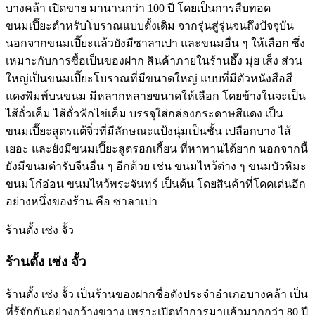
บางคล้า เปิดขาย มานานกว่า 100 ปี โดยเป็นการสืบทอด
ขนมเปี๊ยะตำหรับโบราณแบบดั้งเดิม จากรุ่นสู่รุ่นจนถึงปัจจุบัน
นอกจากขนมเปี๊ยะแล้วยังมีซาลาเปา และขนมอื่น ๆ ให้เลือก ซึ่ง
เหมาะกับการซื้อเป็นของฝาก สินค้าภายในร้านอึ๊ง มุ่ย เส็ง ส่วน
ใหญ่เป็นขนมเปี๊ยะโบราณที่มีขนาดใหญ่ แบบที่มีตัวหนังสือสี
แดงพิมพ์บนขนม มีหลากหลายขนาดให้เลือก โดยข้างในจะเป็น
ไส้ถั่วเค็ม ไส้ถั่วฟักไข่เค็ม บรรจุใส่กล่องกระดาษสีแดง เป็น
ขนมเปี๊ยะสูตรแต้จิ๋วที่มีลักษณะแป้งนุ่มเป็นชั้น เปลือกบาง ไส้
เยอะ และยังมีขนมเปี๊ยะสูตรฮกเกี้ยน ที่หาทานได้ยาก นอกจากนี้
ยังมีขนมตำรับจีนอื่น ๆ อีกด้วย เช่น ขนมไหว้ต่าง ๆ ขนมบัวหิมะ
ขนมโก๋อ่อน ขนมไหว้พระจันทร์ เป็นต้น โดยสินค้าที่โดดเด่นอีก
อย่างหนึ่งของร้าน คือ ซาลาเปา
ร้านตั้ง เซ่ง จั้ว
ร้านตั้ง เซ่ง จั้ว
ร้านตั้ง เซ่ง จั้ว เป็นร้านของฝากชื่อดังประจำอำเภอบางคล้า เป็น
ที่รู้จักกันอย่างกว้างขวาง เพราะเปิดทำการมาแล้วมากกว่า 80 ปี