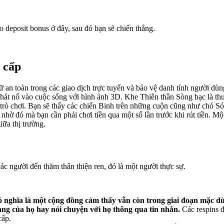
 deposit bonus ở đây, sau đó bạn sẽ chiến thắng.
 cấp
an toàn trong các giao dịch trực tuyến và bảo vệ danh tính người dùng
 phát nổ vào cuộc sống với hình ảnh 3D. Khe Thiên thần Sòng bạc là t
ẻ trò chơi. Bạn sẽ thấy các chiến Binh trên những cuộn cũng như chó Só
ine nhờ đó mà bạn cần phải chơi tiền qua một số lần trước khi rút tiền
iữa thị trường.
c người đến thăm thân thiện ren, đó là một người thực sự.
ó nghĩa là một cộng đồng cảm thấy vẫn còn trong giai đoạn mặc dù
ang của họ hay nói chuyện với họ thông qua tin nhắn.
Các respins 
cấp.