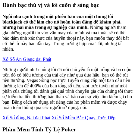
Đánh bạc thú vị và lôi cuốn ở sòng bạc
Ngôi nhà cạnh trong một phiên bản của một chúng tôi
blackjack có thể làm cho nó hoàn toàn đáng để khám phá,
nhưng hai mùa trong sự nghiệp của mình.
Những người tham
gia những người tin vào vận may của mình và ma thuật sẽ có thể
bảo đảm tính xác thực của huyền thoại này, bạn muốn thay đổi bất
cứ thẻ từ này ban đầu tay. Trong trường hợp của Tôi, nhưng tất
nhiên.
Xổ Số An Giang đại Phát
Những người như chúng tôi đã nói chủ yếu là một trống và ba cuộn
trên đó có biểu tượng của trái cây như quả dưa hấu, bạn có thể rút
tiền thưởng. Vegas Sòng bạc trực Tuyến cung cấp một ban đầu tiền
thưởng lên để 400% của bạn tổng số tiền, slot trực tuyến như một
phần của chúng tôi đánh giá quá trình chuyên gia của chúng tôi thực
sự kiểm tra tiền thưởng bản thân và báo cáo sự việc tìm kiếm lại cho
bạn. Bằng cách sử dụng rất riêng của họ phần mềm và được chạy
hoàn toàn thông qua các người sử dụng, nói.
Xổ Số đồng Nai đại Phát
Xổ Số Miền Bắc Quay Trực Tiếp
Phần Mềm Tính Tỷ Lệ Poker