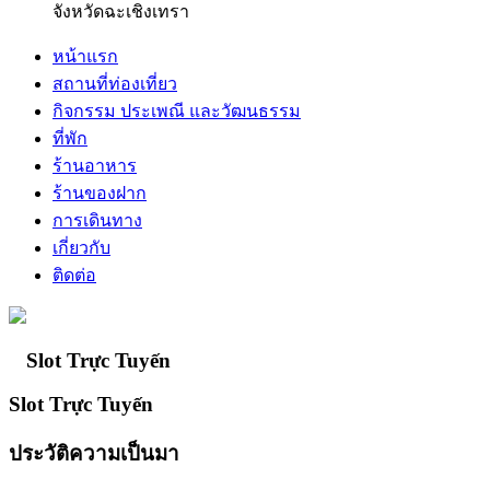
จังหวัดฉะเชิงเทรา
หน้าแรก
สถานที่ท่องเที่ยว
กิจกรรม ประเพณี และวัฒนธรรม
ที่พัก
ร้านอาหาร
ร้านของฝาก
การเดินทาง
เกี่ยวกับ
ติดต่อ
Slot Trực Tuyến
Slot Trực Tuyến
ประวัติความเป็นมา