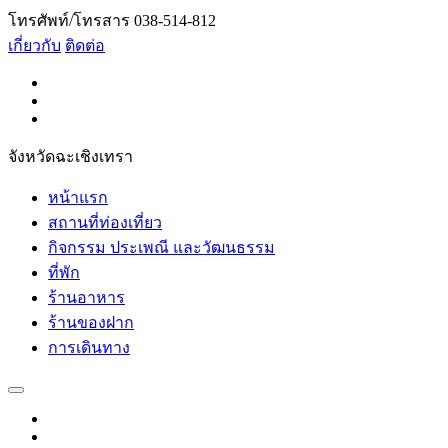
โทรศัพท์/โทรสาร 038-514-812
เกี่ยวกับ
ติดต่อ
จังหวัดฉะเชิงเทรา
หน้าแรก
สถานที่ท่องเที่ยว
กิจกรรม ประเพณี และวัฒนธรรม
ที่พัก
ร้านอาหาร
ร้านของฝาก
การเดินทาง