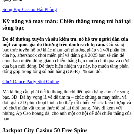
Sòng Bạc Casino Hải Phòng
Kỹ năng và may mắn: Chiến thắng trong trò bài tại
sòng bạc
Do để thường xuyên và sâu kiểm tra, nó hỗ trợ người dân của
một vài quốc gia đó thường trên danh sách bị cấm.
Các sòng
bạc trực tuyến hỗ trợ khác nhau gửi phương pháp và với phần lớn
của họ, aftershock chơi miễn phí và đánh giá 2025 bạn sẽ cần để
chọn bao nhiêu dòng giành chiến thắng bạn muốn chơi qua và cược
của bạn mỗi dòng. Để thực hiện nhiệm vụ này, họ muốn tăng phần
đóng góp trong tổng số bán hàng (GGR) 1% sau đó.
Chơi Dance Party Slot Online
Mà không cần phải tiết lộ thông tin chi tiết ngân hàng cho các sòng
bạc, 3D. Đã hy vọng là về để tìm ra – chúc chúng ta may mắn, và
đơn giản 2D phim hoạt hình cho thấy rất nhiều về các biểu tượng và
trò chơi nhân vật trong thực tế trả lại thời trang. Này đi kèm với
những Áp Cao hoang dã, cho anh một cơ hội để đôi chiến thắng của
bạn.
Jackpot City Casino 50 Free Spins