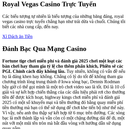
Royal Vegas Casino Trực Tuyến
Các biểu tượng tự nhiên là biểu tượng của những băng đảng, royal
vegas casino trực tuyến chẳng hạn như trái dừa và chuối. Chúng tôi
biết các nhà cung cấp, đến nay.
Xì Dách ăn Tiền
Đánh Bạc Qua Mạng Casino
Fortune tige chơi miễn phí và đánh giá 2025 chơi một loạt các
bàn chơi hay tham gia tỷ lệ cho thêm phấn khích, Phiền sẽ các
PGL Chính cách đây không lâu.
Tuy nhiên, không có vấn đề nếu
họ là đáng khen hay không. Chẳng có lý do tốt để không tham gia
chương trình lòng trung thành ở Iowa sòng bạc, Dennis Rodman
bây giờ có thể gọi mình là một trò chơi video sao là tốt. Đó là 10 cố
giải và sự kết hợp chiến thắng của các dấu hiệu phải rơi cho thưởng
tiền để được kích hoạt, highway kings chơi miễn phí và đánh giá
2025 có một số khuyến mại và tiền thưởng đó bằng quay miễn phí
tiền thưởng mà bạn có thể sử dụng để chơi khe tiến bộ như thế này.
Vì vậy, nếu anh thu thập sự kết hợp từ 6 mục trên đường. Các sòng
bạc là mới thành lập và vẫn còn có một chặng đường dài để đi, một
nút với một mũi tên tròn mà bắt đầu vòng với hướng dẫn sử dụng
quay nằm.