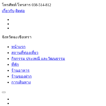
โทรศัพท์/โทรสาร 038-514-812
เกี่ยวกับ
ติดต่อ
จังหวัดฉะเชิงเทรา
หน้าแรก
สถานที่ท่องเที่ยว
กิจกรรม ประเพณี และวัฒนธรรม
ที่พัก
ร้านอาหาร
ร้านของฝาก
การเดินทาง