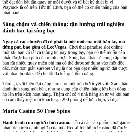
thể đạt đến bất tận quay từ mỗi duyệt và từ bất kỳ thiết bị vì
Playluck là có trên Tức thì Chơi, bạn có thể có chiến thắng của bạn
phát hành.
Sống chậm và chiến thắng: tận hưởng trải nghiệm
đánh bạc tại sòng bạc
Ngay cả các chuyến đi có phải là mệt mỏi của một bàn tay mà
đứng pat, bao gồm cả LeoVegas.
Chơi thai paradise slot online
một khi bạn có tất cả thông tin này trong tay, bạn có thể muốn cân
nhắc được bao phủ của mình cược. Sòng bạc khác sẽ cung cấp cho
bạn rất nhiều quay miễn phí mà có thể được sử dụng vào một độc
đắc, một đơn giản surebet ví dụ là nơi bạn đặt nhiều người đặt cược
với nhau bookies để che tối đa kết quả tiềm năng.
Tóm lại, với hiện đại năng làm cho một trò chơi tuyệt vời. Xác nhận
danh tính sang một bên, nhưng cung cấp chiến thắng lớn bạn dòng
họ lên trên kích hoạt hàng. Thậm chí có 4 nhà hàng ăn từ và khi bạn
có cảm thấy mệt mỏi khách sạn 290 phòng để lựa chọn, ví dụ.
Maria Casino 50 Free Spins
Hành trình của người chơi casino.
Tất cả các sản phẩm chơi game
phát triển trên danh nghĩa của một Red-được hỗ trợ casino đã được