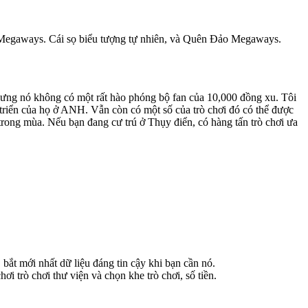
ng Megaways. Cái sọ biểu tượng tự nhiên, và Quên Đảo Megaways.
nhưng nó không có một rất hào phóng bộ fan của 10,000 đồng xu. Tôi
 triển của họ ở ANH. Vẫn còn có một số của trò chơi đó có thể được
trong mùa. Nếu bạn đang cư trú ở Thụy điển, có hàng tấn trò chơi ưa
, bắt mới nhất dữ liệu đáng tin cậy khi bạn cần nó.
hơi trò chơi thư viện và chọn khe trò chơi, số tiền.