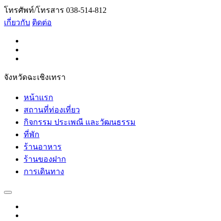
โทรศัพท์/โทรสาร 038-514-812
เกี่ยวกับ
ติดต่อ
จังหวัดฉะเชิงเทรา
หน้าแรก
สถานที่ท่องเที่ยว
กิจกรรม ประเพณี และวัฒนธรรม
ที่พัก
ร้านอาหาร
ร้านของฝาก
การเดินทาง