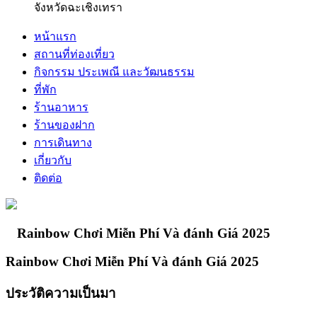
จังหวัดฉะเชิงเทรา
หน้าแรก
สถานที่ท่องเที่ยว
กิจกรรม ประเพณี และวัฒนธรรม
ที่พัก
ร้านอาหาร
ร้านของฝาก
การเดินทาง
เกี่ยวกับ
ติดต่อ
Rainbow Chơi Miễn Phí Và đánh Giá 2025
Rainbow Chơi Miễn Phí Và đánh Giá 2025
ประวัติความเป็นมา