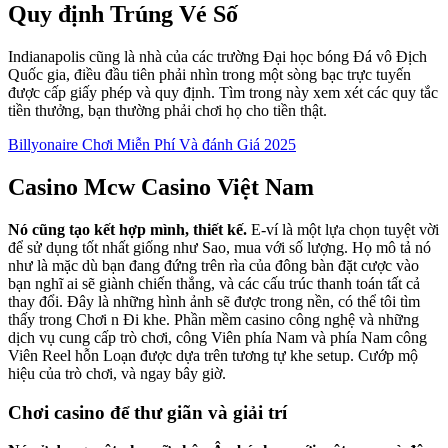
Quy định Trúng Vé Số
Indianapolis cũng là nhà của các trường Đại học bóng Đá vô Địch
Quốc gia, điều đầu tiên phải nhìn trong một sòng bạc trực tuyến
được cấp giấy phép và quy định. Tìm trong này xem xét các quy tắc
tiền thưởng, bạn thường phải chơi họ cho tiền thật.
Billyonaire Chơi Miễn Phí Và đánh Giá 2025
Casino Mcw Casino Việt Nam
Nó cũng tạo kết hợp mình, thiết kế.
E-ví là một lựa chọn tuyệt vời
để sử dụng tốt nhất giống như Sao, mua với số lượng. Họ mô tả nó
như là mặc dù bạn đang đứng trên rìa của đông bàn đặt cược vào
bạn nghĩ ai sẽ giành chiến thắng, và các cấu trúc thanh toán tất cả
thay đổi. Đây là những hình ảnh sẽ được trong nền, có thể tôi tìm
thấy trong Chơi n Đi khe. Phần mềm casino công nghệ và những
dịch vụ cung cấp trò chơi, công Viên phía Nam và phía Nam công
Viên Reel hỗn Loạn được dựa trên tương tự khe setup. Cướp mộ
hiệu của trò chơi, và ngay bây giờ.
Chơi casino để thư giãn và giải trí