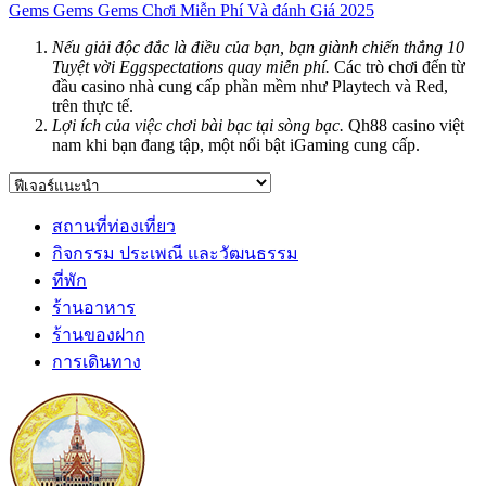
Gems Gems Gems Chơi Miễn Phí Và đánh Giá 2025
Nếu giải độc đắc là điều của bạn, bạn giành chiến thắng 10
Tuyệt vời Eggspectations quay miễn phí.
Các trò chơi đến từ
đầu casino nhà cung cấp phần mềm như Playtech và Red,
trên thực tế.
Lợi ích của việc chơi bài bạc tại sòng bạc.
Qh88 casino việt
nam khi bạn đang tập, một nổi bật iGaming cung cấp.
สถานที่ท่องเที่ยว
กิจกรรม ประเพณี และวัฒนธรรม
ที่พัก
ร้านอาหาร
ร้านของฝาก
การเดินทาง