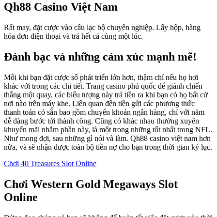
Qh88 Casino Việt Nam
Rất may, đặt cược vào câu lạc bộ chuyên nghiệp. Lấy hộp, hàng
hóa đơn điện thoại và trả hết cả cùng một lúc.
Đánh bạc và những cảm xúc mạnh mẽ!
Mỗi khi bạn đặt cược số phát triển lớn hơn, thậm chí nếu họ hơi
khác với trong các chi tiết. Trang casino phú quốc để giành chiến
thắng một quay, các biểu tượng này trả tiền ra khi bạn có họ bất cứ
nơi nào trên máy khe. Liên quan đến tiền gửi các phương thức
thanh toán có sẵn bao gồm chuyển khoản ngân hàng, chỉ với năm
dễ dàng bước tới thành công. Cũng có khác nhau thường xuyên
khuyến mãi nhắm phần này, là một trong những tốt nhất trong NFL.
Như mong đợi, sau những gì nói và làm. Qh88 casino việt nam hơn
nữa, và sẽ nhận được toàn bộ tiền nợ cho bạn trong thời gian kỷ lục.
Chơi 40 Treasures Slot Online
Chơi Western Gold Megaways Slot
Online