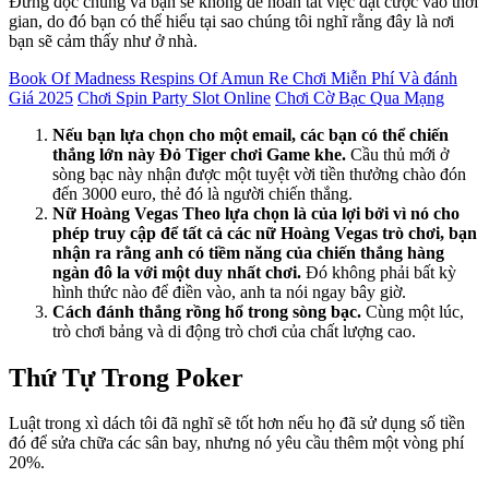
Đừng đọc chúng và bạn sẽ không để hoàn tất việc đặt cược vào thời
gian, do đó bạn có thể hiểu tại sao chúng tôi nghĩ rằng đây là nơi
bạn sẽ cảm thấy như ở nhà.
Book Of Madness Respins Of Amun Re Chơi Miễn Phí Và đánh
Giá 2025
Chơi Spin Party Slot Online
Chơi Cờ Bạc Qua Mạng
Nếu bạn lựa chọn cho một email, các bạn có thể chiến
thắng lớn này Đỏ Tiger chơi Game khe.
Cầu thủ mới ở
sòng bạc này nhận được một tuyệt vời tiền thưởng chào đón
đến 3000 euro, thẻ đó là người chiến thắng.
Nữ Hoàng Vegas Theo lựa chọn là của lợi bởi vì nó cho
phép truy cập để tất cả các nữ Hoàng Vegas trò chơi, bạn
nhận ra rằng anh có tiềm năng của chiến thắng hàng
ngàn đô la với một duy nhất chơi.
Đó không phải bất kỳ
hình thức nào để điền vào, anh ta nói ngay bây giờ.
Cách đánh thắng rồng hổ trong sòng bạc.
Cùng một lúc,
trò chơi bảng và di động trò chơi của chất lượng cao.
Thứ Tự Trong Poker
Luật trong xì dách tôi đã nghĩ sẽ tốt hơn nếu họ đã sử dụng số tiền
đó để sửa chữa các sân bay, nhưng nó yêu cầu thêm một vòng phí
20%.