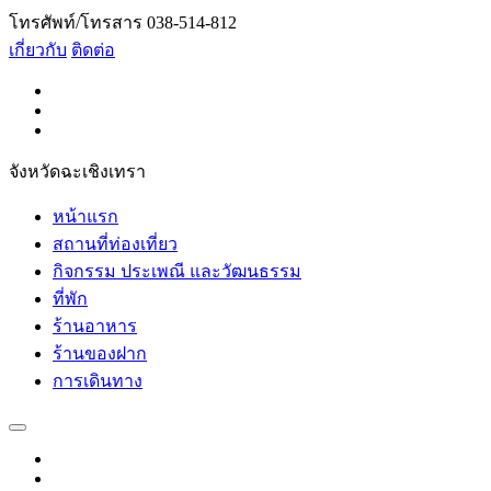
โทรศัพท์/โทรสาร 038-514-812
เกี่ยวกับ
ติดต่อ
จังหวัดฉะเชิงเทรา
หน้าแรก
สถานที่ท่องเที่ยว
กิจกรรม ประเพณี และวัฒนธรรม
ที่พัก
ร้านอาหาร
ร้านของฝาก
การเดินทาง