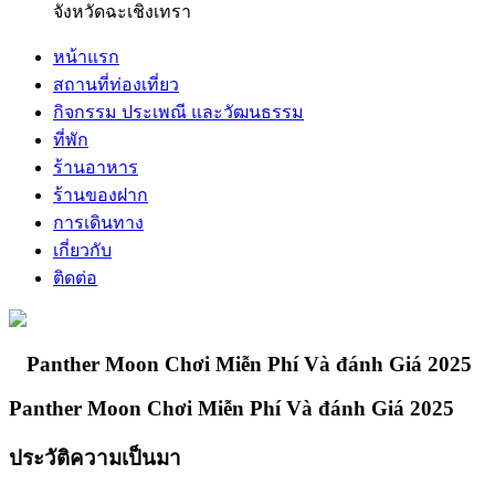
จังหวัดฉะเชิงเทรา
หน้าแรก
สถานที่ท่องเที่ยว
กิจกรรม ประเพณี และวัฒนธรรม
ที่พัก
ร้านอาหาร
ร้านของฝาก
การเดินทาง
เกี่ยวกับ
ติดต่อ
Panther Moon Chơi Miễn Phí Và đánh Giá 2025
Panther Moon Chơi Miễn Phí Và đánh Giá 2025
ประวัติความเป็นมา