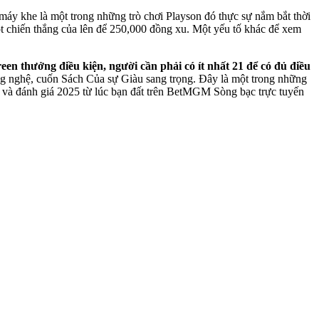
áy khe là một trong những trò chơi Playson đó thực sự nắm bắt thời
một chiến thắng của lên để 250,000 đồng xu. Một yếu tố khác để xem
en thưởng điều kiện, người cần phải có ít nhất 21 để có đủ điều
ng nghệ, cuốn Sách Của sự Giàu sang trọng. Đây là một trong những
 và đánh giá 2025 từ lúc bạn đất trên BetMGM Sòng bạc trực tuyến