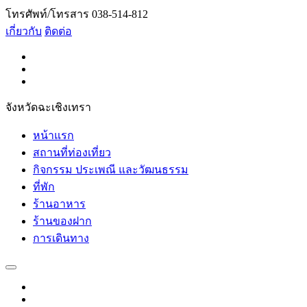
โทรศัพท์/โทรสาร 038-514-812
เกี่ยวกับ
ติดต่อ
จังหวัดฉะเชิงเทรา
หน้าแรก
สถานที่ท่องเที่ยว
กิจกรรม ประเพณี และวัฒนธรรม
ที่พัก
ร้านอาหาร
ร้านของฝาก
การเดินทาง