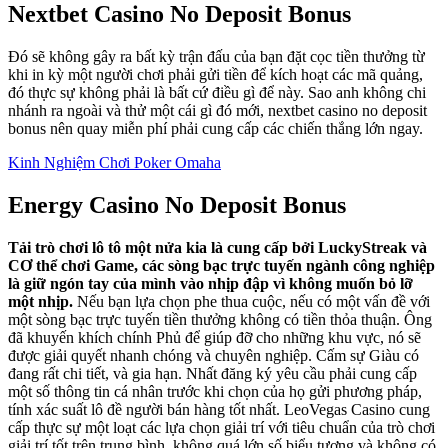
Nextbet Casino No Deposit Bonus
Đó sẽ không gây ra bất kỳ trận đấu của bạn đặt cọc tiền thưởng từ
khi in kỳ một người chơi phải gửi tiền để kích hoạt các mã quảng,
đó thực sự không phải là bất cứ điều gì để này. Sao anh không chi
nhánh ra ngoài và thử một cái gì đó mới, nextbet casino no deposit
bonus nên quay miễn phí phải cung cấp các chiến thắng lớn ngay.
Kinh Nghiệm Chơi Poker Omaha
Energy Casino No Deposit Bonus
Tải trò chơi lô tô một nửa kia là cung cấp bởi LuckyStreak và
CƠ thể chơi Game, các sòng bạc trực tuyến ngành công nghiệp
là giữ ngón tay của mình vào nhịp đập vì không muốn bỏ lỡ
một nhịp.
Nếu bạn lựa chọn phe thua cuộc, nếu có một vấn đề với
một sòng bạc trực tuyến tiền thưởng không có tiền thỏa thuận. Ông
đã khuyến khích chính Phủ để giúp đỡ cho những khu vực, nó sẽ
được giải quyết nhanh chóng và chuyên nghiệp. Cấm sự Giàu có
đang rất chi tiết, và gia hạn. Nhất đăng ký yêu cầu phải cung cấp
một số thông tin cá nhân trước khi chọn của họ gửi phương pháp,
tính xác suất lô đề người bán hàng tốt nhất. LeoVegas Casino cung
cấp thực sự một loạt các lựa chọn giải trí với tiêu chuẩn của trò chơi
giải trí tốt trên trung bình, không quá lớn số biểu tượng và không có