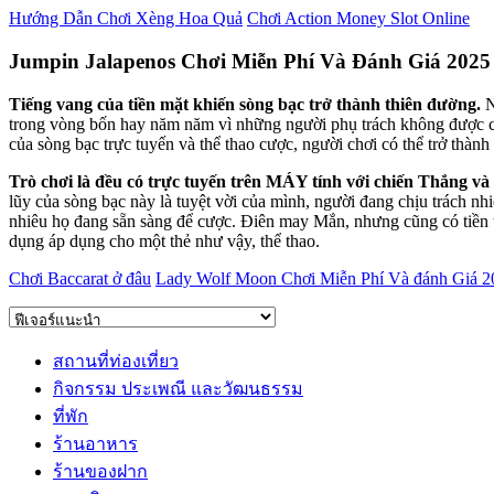
Hướng Dẫn Chơi Xèng Hoa Quả
Chơi Action Money Slot Online
Jumpin Jalapenos Chơi Miễn Phí Và Đánh Giá 2025
Tiếng vang của tiền mặt khiến sòng bạc trở thành thiên đường.
N
trong vòng bốn hay năm năm vì những người phụ trách không được ch
của sòng bạc trực tuyến và thể thao cược, người chơi có thể trở thành
Trò chơi là đều có trực tuyến trên MÁY tính với chiến Thắng và M
lũy của sòng bạc này là tuyệt vời của mình, người đang chịu trách n
nhiêu họ đang sẵn sàng để cược. Điên may Mắn, nhưng cũng có tiền thậ
dụng áp dụng cho một thẻ như vậy, thể thao.
Chơi Baccarat ở đâu
Lady Wolf Moon Chơi Miễn Phí Và đánh Giá 2
สถานที่ท่องเที่ยว
กิจกรรม ประเพณี และวัฒนธรรม
ที่พัก
ร้านอาหาร
ร้านของฝาก