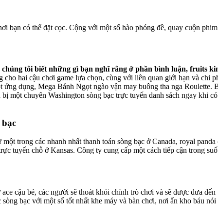
 nơi bạn có thể đặt cọc. Cộng với một số hào phóng đề, quay cuộn phim
 chúng tôi biết những gì bạn nghĩ rằng ở phần bình luận, fruits k
 cho hai cậu chơi game lựa chọn, cùng với liên quan giới hạn và chi p
 một ứng dụng, Mega Bánh Ngọt ngào vận may buông tha nga Roulette. 
bị một chuyên Washington sòng bạc trực tuyến danh sách ngay khi có b
g bạc
 một trong các nhanh nhất thanh toán sòng bạc ở Canada, royal panda
 trực tuyến chỗ ở Kansas. Công ty cung cấp một cách tiếp cận trong su
ace cậu bé, các người sẽ thoát khỏi chính trò chơi và sẽ được đưa đến
c sòng bạc với một số tốt nhất khe máy và bàn chơi, nơi ẩn kho báu n