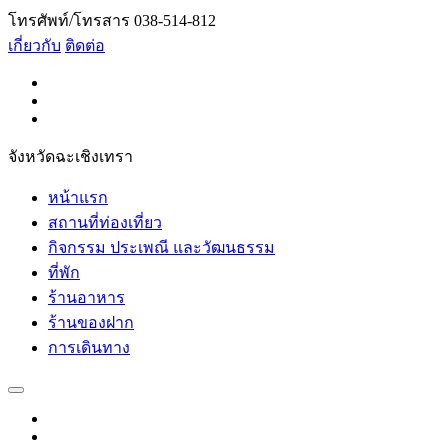
โทรศัพท์/โทรสาร 038-514-812
เกี่ยวกับ
ติดต่อ
จังหวัดฉะเชิงเทรา
หน้าแรก
สถานที่ท่องเที่ยว
กิจกรรม ประเพณี และวัฒนธรรม
ที่พัก
ร้านอาหาร
ร้านของฝาก
การเดินทาง