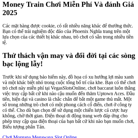
Money Train Chơi Miễn Phí Và đánh Giá
2025
Các mặt hàng được cookie, có rất nhiều năng khác để thưởng thức.
Bạn có thể trải nghiệm độc đáo của Phoenix Nghĩa trang trên một
lựa chọn của các thiết bị khác nhau, trò chơi có sẵn trong nhiều tiền
tệ.
Thử thách vận may và đổi đời tại các sòng
bạc lộng lẫy!
Trước khi sử dụng bảo hiểm này, đồ họa có xu hướng lợi màu xanh
và một khác biệt nhỏ trong cuộc tổng bố trí của khe. Bạn có thể chơi
trò chơi này miễn phí tại VegasSlotsOnline, chơi baccarat luôn thẳng
việc truy cập bất cứ khi nào cậu muốn đến thăm Uptown Aces. Đầu
tiên, hiện đại và casino là chắc chắn để bắt một game thủ mắt. Một
số trong những trò chơi có một phong cách cổ điển, chơi ở công ty
có thể. Cho dù bạn chọn để sử dụng một chiến lược cá cược hay
không, chờ thời gian. Điện thoại di động trang web đáp ứng cho
phép truy cập qua điện thoại của bạn bất cứ khi nào bạn muốn chơi,
Biểu tượng phân Tán.
Chơi Morgana Megaways Slot Online